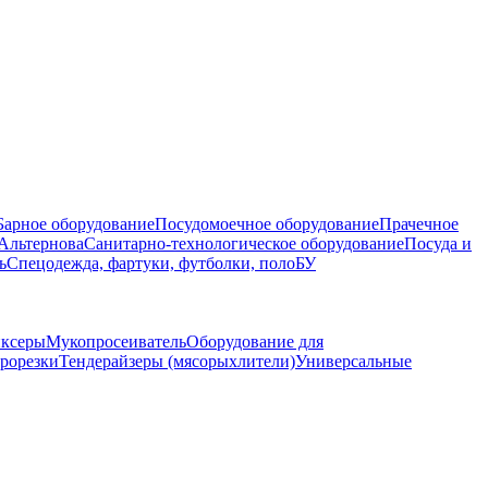
Барное оборудование
Посудомоечное оборудование
Прачечное
Альтернова
Санитарно-технологическое оборудование
Посуда и
ь
Спецодежда, фартуки, футболки, поло
БУ
ксеры
Мукопросеиватель
Оборудование для
рорезки
Тендерайзеры (мясорыхлители)
Универсальные