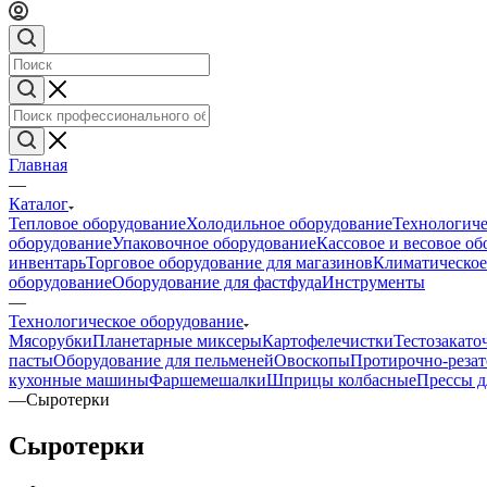
Главная
—
Каталог
Тепловое оборудование
Холодильное оборудование
Технологиче
оборудование
Упаковочное оборудование
Кассовое и весовое о
инвентарь
Торговое оборудование для магазинов
Климатическое
оборудование
Оборудование для фастфуда
Инструменты
—
Технологическое оборудование
Мясорубки
Планетарные миксеры
Картофелечистки
Тестозакат
пасты
Оборудование для пельменей
Овоскопы
Протирочно-реза
кухонные машины
Фаршемешалки
Шприцы колбасные
Прессы д
—
Сыротерки
Сыротерки