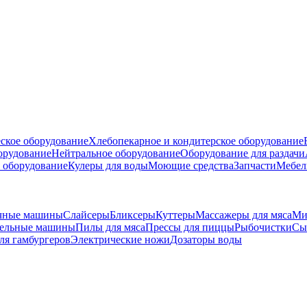
ское оборудование
Хлебопекарное и кондитерское оборудование
борудование
Нейтральное оборудование
Оборудование для раздачи
 оборудование
Кулеры для воды
Моющие средства
Запчасти
Мебел
очные машины
Слайсеры
Бликсеры
Куттеры
Массажеры для мяса
Ми
тельные машины
Пилы для мяса
Прессы для пиццы
Рыбочистки
Сы
ля гамбургеров
Электрические ножи
Дозаторы воды