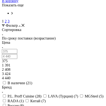
В корзину
Показать еще
1
2
3
Фильтр
Сортировка
По сроку поставки (возрастание)
Цена
375
1 391
2 408
3 424
4 440
В наличии (
21
)
Бренд
P.L. Proff Cuisine (
28
)
LAVA (Турция) (
7
)
MGSteel (
5
)
RADA (
1
)
Китай (
7
)
Россия (
8
)