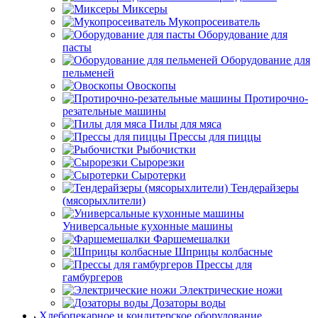
Миксеры
Мукопросеиватель
Оборудование для
пасты
Оборудование для
пельменей
Овоскопы
Протирочно-
резательные машины
Пилы для мяса
Прессы для пиццы
Рыбочистки
Сырорезки
Сыротерки
Тендерайзеры
(мясорыхлители)
Универсальные кухонные машины
Фаршемешалки
Шприцы колбасные
Прессы для
гамбургеров
Электрические ножи
Дозаторы воды
Хлебопекарное и кондитерское оборудование