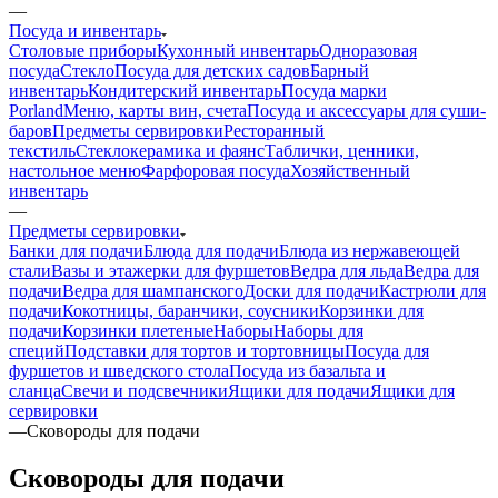
—
Посуда и инвентарь
Столовые приборы
Кухонный инвентарь
Одноразовая
посуда
Стекло
Посуда для детских садов
Барный
инвентарь
Кондитерский инвентарь
Посуда марки
Porland
Меню, карты вин, счета
Посуда и аксессуары для суши-
баров
Предметы сервировки
Ресторанный
текстиль
Стеклокерамика и фаянс
Таблички, ценники,
настольное меню
Фарфоровая посуда
Хозяйственный
инвентарь
—
Предметы сервировки
Банки для подачи
Блюда для подачи
Блюда из нержавеющей
стали
Вазы и этажерки для фуршетов
Ведра для льда
Ведра для
подачи
Ведра для шампанского
Доски для подачи
Кастрюли для
подачи
Кокотницы, баранчики, соусники
Корзинки для
подачи
Корзинки плетеные
Наборы
Наборы для
специй
Подставки для тортов и тортовницы
Посуда для
фуршетов и шведского стола
Посуда из базальта и
сланца
Свечи и подсвечники
Ящики для подачи
Ящики для
сервировки
—
Сковороды для подачи
Сковороды для подачи