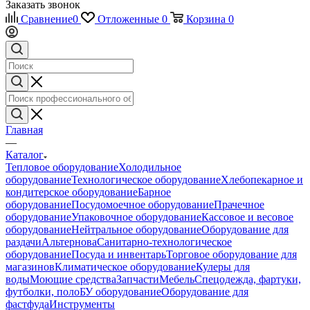
Заказать звонок
Сравнение
0
Отложенные
0
Корзина
0
Главная
—
Каталог
Тепловое оборудование
Холодильное
оборудование
Технологическое оборудование
Хлебопекарное и
кондитерское оборудование
Барное
оборудование
Посудомоечное оборудование
Прачечное
оборудование
Упаковочное оборудование
Кассовое и весовое
оборудование
Нейтральное оборудование
Оборудование для
раздачи
Альтернова
Санитарно-технологическое
оборудование
Посуда и инвентарь
Торговое оборудование для
магазинов
Климатическое оборудование
Кулеры для
воды
Моющие средства
Запчасти
Мебель
Спецодежда, фартуки,
футболки, поло
БУ оборудование
Оборудование для
фастфуда
Инструменты