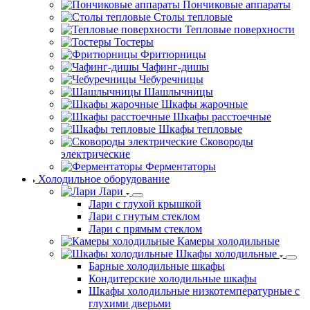
Пончиковые аппараты
Столы тепловые
Тепловые поверхности
Тостеры
Фритюрницы
Чафинг-дишы
Чебуречницы
Шашлычницы
Шкафы жарочные
Шкафы расстоечные
Шкафы тепловые
Сковороды
электрические
Ферментаторы
Холодильное оборудование
Лари
Лари с глухой крышкой
Лари с гнутым стеклом
Лари с прямым стеклом
Камеры холодильные
Шкафы холодильные
Барные холодильные шкафы
Кондитерские холодильные шкафы
Шкафы холодильные низкотемпературные с
глухими дверьми