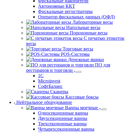
Фискальные накопители
Автономные ККТ
Фискальные регистраторы
Оператор фискальных данных (ОФД)
Лабораторные весы
Напольные весы
Порционные весы
С печатью этикеток
весы
Торговые весы
POS-Системы
Денежные ящики
ПО для
ресторанов и торговли
1С
Microinvest
СофтБаланс
Сканеры
Кассовые боксы
Нейтральное оборудование
Ванны моечные
Односекционные ванны
Двухсекционные ванны
Трехсекционные ванны
Четырехсекционные ванны