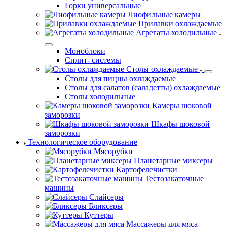
Горки универсальные
Лиофильные камеры
Прилавки охлаждаемые
Агрегаты холодильные
Моноблоки
Сплит- системы
Столы охлаждаемые
Столы для пиццы охлаждаемые
Столы для салатов (саладетты) охлаждаемые
Столы холодильные
Камеры шоковой
заморозки
Шкафы шоковой
заморозки
Технологическое оборудование
Мясорубки
Планетарные миксеры
Картофелечистки
Тестозакаточные
машины
Слайсеры
Бликсеры
Куттеры
Массажеры для мяса