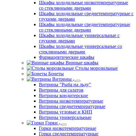
Шкафы холодильные низкотемпературные
со стеклянными дверьми
Шкафы холодильные среднетемпературные с
глухими дверьми
Шкафы холодильные среднетемпературные
со стеклянными дверьми
Шкафы холодильные универсальные с
глухими дверьми
Шкафы холодильные универсальные со
стеклянными дверьми
Фармацевтические шкафы
Винные шкафы
Столы морозильные
Бонеты
Витрины
Витрины "Рыба на льду"
Витрины для салатов
Витрины кондитерские
Витрины низкотемпературные
Витрины среднетемпературные
Витрины угловые и КНП
Витрины универсальные
Горки
Горки низкотемпературные
Горки среднетемпературные