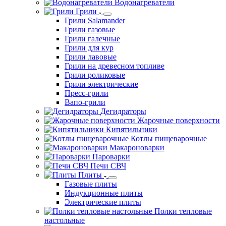
Водонагреватели
Грили
Грили Salamander
Грили газовые
Грили галечные
Грили для кур
Грили лавовые
Грили на древесном топливе
Грили роликовые
Грили электрические
Пресс-грили
Вапо-грили
Дегидраторы
Жарочные поверхности
Кипятильники
Котлы пищеварочные
Макароноварки
Пароварки
Печи СВЧ
Плиты
Газовые плиты
Индукционные плиты
Электрические плиты
Полки тепловые
настольные