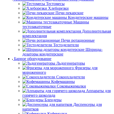
Тестомесы
Хлеборезки
Печи пекарские
Кондитерские машины
Машины
тестозакаточные
Дополнительная
комплектация
Печи ротационные
Тестоделители
Шприцы-
дозаторы кондитерские
Барное оборудование
Льдогенераторы
Фризеры для
мороженного
Сокоохладители
Кофемашины
Соковыжималки
Аппараты для
горячего шоколада
Блендеры
Диспенсеры для
напитков
Кофемолки