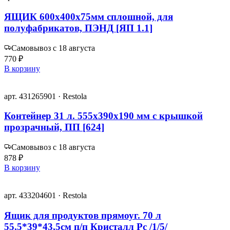
ЯЩИК 600х400х75мм сплошной, для
полуфабрикатов, ПЭНД [ЯП 1.1]
Самовывоз с 18 августа
770 ₽
В корзину
арт. 431265901 · Restola
Контейнер 31 л. 555х390х190 мм с крышкой
прозрачный, ПП [624]
Самовывоз с 18 августа
878 ₽
В корзину
арт. 433204601 · Restola
Ящик для продуктов прямоуг. 70 л
55,5*39*43,5см п/п Кристалл Рс /1/5/