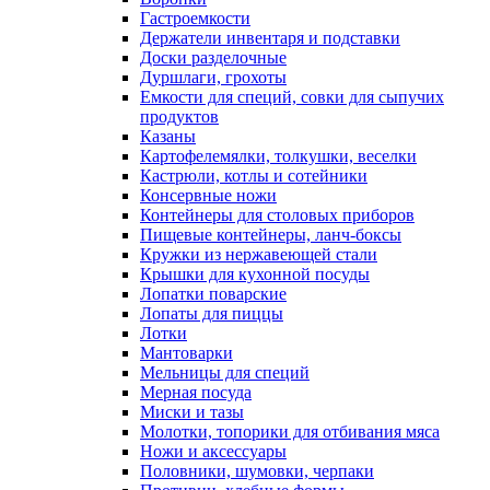
Столовые приборы серия Стреза
Столовые приборы серия Iris
Столовые приборы серия New York
Столовые приборы серия Jazz
Столовые приборы серия Satin
Столовые приборы серия Serena
Кухонный инвентарь
Диспенсеры для соуса
Вилки, ложки раздаточные
Воронки
Гастроемкости
Держатели инвентаря и подставки
Доски разделочные
Дуршлаги, грохоты
Емкости для специй, совки для сыпучих
продуктов
Казаны
Картофелемялки, толкушки, веселки
Кастрюли, котлы и сотейники
Консервные ножи
Контейнеры для столовых приборов
Пищевые контейнеры, ланч-боксы
Кружки из нержавеющей стали
Крышки для кухонной посуды