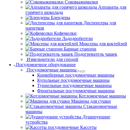
Соковыжималки
Аппараты для
горячего шоколада
Блендеры
Диспенсеры для
напитков
Кофемолки
Льдодробители
Миксеры для коктейлей
Барные станции
Подогреватель чашек
Измельчители для
специй
Посудомоечное оборудование
Посудомоечные
машины
Конвейерные посудомоечные машины
Купольные посудомоечные машины
Туннельные посудомоечные машины
Фронтальные посудомоечные машины
Котломоечные машины
Машины для сушки
Стаканомоечные
машины
Душирующие