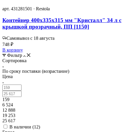
арт. 431281501 · Restola
Контейнер 400х335х315 мм "Кристалл" 34 л с
крышкой прозрачный, ПП [1150]
Самовывоз с 18 августа
748 ₽
В корзину
Фильтр
Сортировка
По сроку поставки (возрастание)
Цена
159
6 524
12 888
19 253
25 617
В наличии (
12
)