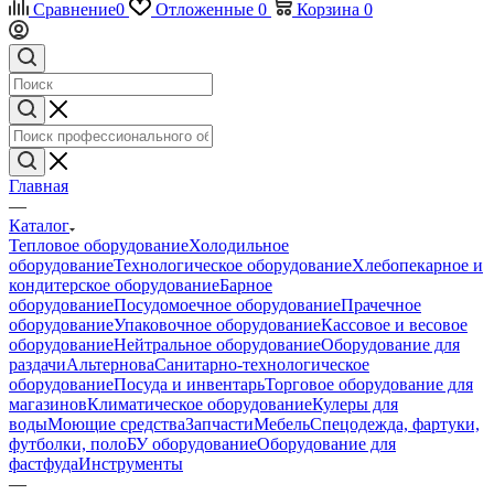
Сравнение
0
Отложенные
0
Корзина
0
Главная
—
Каталог
Тепловое оборудование
Холодильное
оборудование
Технологическое оборудование
Хлебопекарное и
кондитерское оборудование
Барное
оборудование
Посудомоечное оборудование
Прачечное
оборудование
Упаковочное оборудование
Кассовое и весовое
оборудование
Нейтральное оборудование
Оборудование для
раздачи
Альтернова
Санитарно-технологическое
оборудование
Посуда и инвентарь
Торговое оборудование для
магазинов
Климатическое оборудование
Кулеры для
воды
Моющие средства
Запчасти
Мебель
Спецодежда, фартуки,
футболки, поло
БУ оборудование
Оборудование для
фастфуда
Инструменты
—