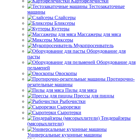
Картофелечистки
Тестозакаточные
машины
Слайсеры
Бликсеры
Куттеры
Массажеры для мяса
Миксеры
Мукопросеиватель
Оборудование для
пасты
Оборудование для
пельменей
Овоскопы
Протирочно-
резательные машины
Пилы для мяса
Прессы для пиццы
Рыбочистки
Сырорезки
Сыротерки
Тендерайзеры
(мясорыхлители)
Универсальные кухонные машины