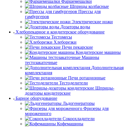
Фаршемешалки
Шприцы колбасные
Прессы для
гамбургеров
Электрические ножи
Дозаторы воды
Хлебопекарное и кондитерское оборудование
Тестомесы
Хлеборезки
Печи пекарские
Кондитерские машины
Машины
тестозакаточные
Дополнительная
комплектация
Печи ротационные
Тестоделители
Шприцы-
дозаторы кондитерские
Барное оборудование
Льдогенераторы
Фризеры для
мороженного
Сокоохладители
Кофемашины