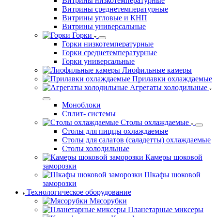
Витрины низкотемпературные
Витрины среднетемпературные
Витрины угловые и КНП
Витрины универсальные
Горки
Горки низкотемпературные
Горки среднетемпературные
Горки универсальные
Лиофильные камеры
Прилавки охлаждаемые
Агрегаты холодильные
Моноблоки
Сплит- системы
Столы охлаждаемые
Столы для пиццы охлаждаемые
Столы для салатов (саладетты) охлаждаемые
Столы холодильные
Камеры шоковой
заморозки
Шкафы шоковой
заморозки
Технологическое оборудование
Мясорубки
Планетарные миксеры