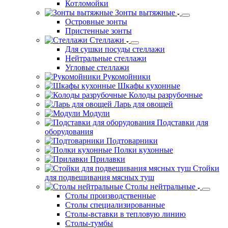
Сканеры
Кассовые боксы
Нейтральное оборудование
Ванны моечные
Односекционные ванны
Двухсекционные ванны
Трехсекционные ванны
Четырехсекционные ванны
Жироуловители
Котломойки
Зонты вытяжные
Островные зонты
Пристенные зонты
Стеллажи
Для сушки посуды стеллажи
Нейтральные стеллажи
Угловые стеллажи
Рукомойники
Шкафы кухонные
Колоды разрубочные
Ларь для овощей
Модули
Подставки для
оборудования