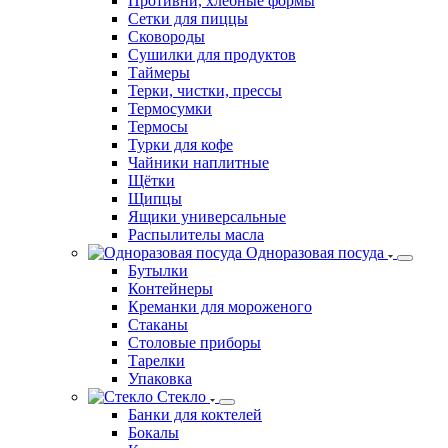
Лопатки поварские
Лопаты для пиццы
Лотки
Мантоварки
Мельницы для специй
Мерная посуда
Миски и тазы
Молотки, топорики для отбивания мяса
Ножи и аксессуары
Половники, шумовки, черпаки
Противни, хлебные формы
Сетки для пиццы
Сковороды
Сушилки для продуктов
Таймеры
Терки, чистки, прессы
Термосумки
Термосы
Турки для кофе
Чайники наплитные
Щётки
Щипцы
Ящики универсальные
Распылителы масла
Одноразовая посуда