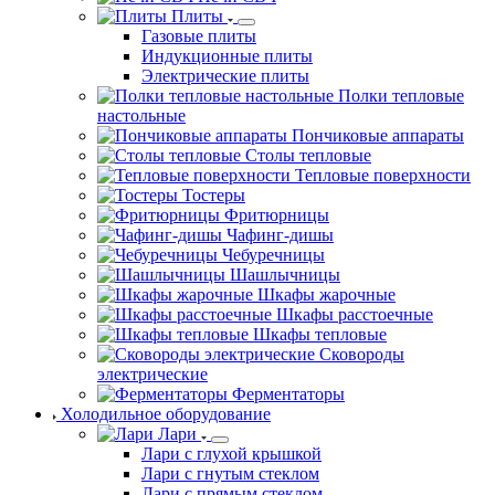
Плиты
Газовые плиты
Индукционные плиты
Электрические плиты
Полки тепловые
настольные
Пончиковые аппараты
Столы тепловые
Тепловые поверхности
Тостеры
Фритюрницы
Чафинг-дишы
Чебуречницы
Шашлычницы
Шкафы жарочные
Шкафы расстоечные
Шкафы тепловые
Сковороды
электрические
Ферментаторы
Холодильное оборудование
Лари
Лари с глухой крышкой
Лари с гнутым стеклом
Лари с прямым стеклом