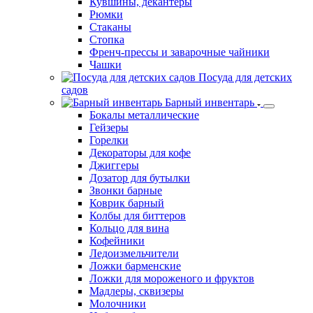
Бутылки
Контейнеры
Креманки для мороженого
Стаканы
Столовые приборы
Тарелки
Упаковка
Стекло
Банки для коктелей
Бокалы
Кувшины, декантеры
Рюмки
Стаканы
Стопка
Френч-прессы и заварочные чайники
Чашки
Посуда для детских
садов
Барный инвентарь
Бокалы металлические
Гейзеры
Горелки
Декораторы для кофе
Джиггеры
Дозатор для бутылки