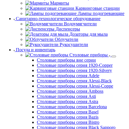
Линия раздачи "Премьер" (Чувашторгтехника)
Линия раздачи
"Регата" (Атеси)
Линия раздачи
"Ривьера" (Атеси)
Линия раздачи
"Тульская"
Линия раздачи Luxstahl
Линия раздачи ABAT
Мармиты
Карвинговые станции
Лампы подогревающие
Санитарно-технологическое оборудование
Водоумягчители
Диспенсеры
Дозаторы для мыла
Облучатели
Рукосушители
Посуда и инвентарь
Столовые приборы
Столовые приборы вне серии
Столовые приборы серия 1920-Copper
Столовые приборы серия 1920-Silvery
Столовые приборы серия Adele