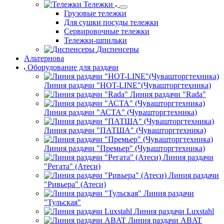
Подтоварники
Полки кухонные
Прилавки
Стойки
для подвешивания мясных туш
Столы нейтральные
Столы производственные
Столы специализированные
Столы-вставки в тепловую линию
Столы-тумбы
Тележки
Грузовые тележки
Для сушки посуды тележки
Сервировочные тележки
Тележки-шпильки
Диспенсеры
Альтернова
Оборудование для раздачи
Линия раздачи "HOT-LINE"(Чувашторгтехника)
Линия раздачи "Rada"
Линия раздачи "АСТА" (Чувашторгтехника)
Линия раздачи "ПАТША" (Чувашторгтехника)