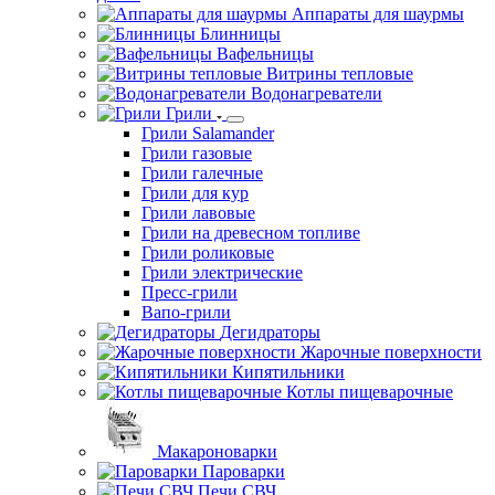
Аппараты для шаурмы
Блинницы
Вафельницы
Витрины тепловые
Водонагреватели
Грили
Грили Salamander
Грили газовые
Грили галечные
Грили для кур
Грили лавовые
Грили на древесном топливе
Грили роликовые
Грили электрические
Пресс-грили
Вапо-грили
Дегидраторы
Жарочные поверхности
Кипятильники
Котлы пищеварочные
Макароноварки
Пароварки
Печи СВЧ