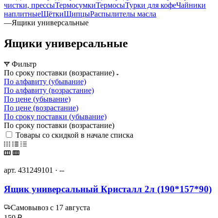
чистки, прессы
Термосумки
Термосы
Турки для кофе
Чайники
наплитные
Щётки
Щипцы
Распылителы масла
—
Ящики универсальные
Ящики универсальные
Фильтр
По сроку поставки (возрастание)
По алфавиту (убывание)
По алфавиту (возрастание)
По цене (убывание)
По цене (возрастание)
По сроку поставки (убывание)
По сроку поставки (возрастание)
Товары со скидкой в начале списка
арт. 431249101 · --
Ящик универсальный Кристалл 2л (190*157*90)
Самовывоз с 17 августа
159 ₽