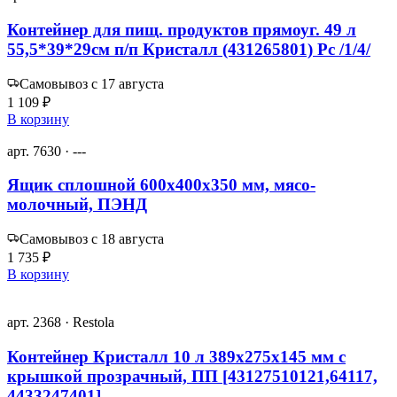
Контейнер для пищ. продуктов прямоуг. 49 л
55,5*39*29см п/п Кристалл (431265801) Рс /1/4/
Самовывоз с 17 августа
1 109 ₽
В корзину
арт. 7630 · ---
Ящик сплошной 600х400х350 мм, мясо-
молочный, ПЭНД
Самовывоз с 18 августа
1 735 ₽
В корзину
арт. 2368 · Restola
Контейнер Кристалл 10 л 389х275х145 мм с
крышкой прозрачный, ПП [43127510121,64117,
4433247401]