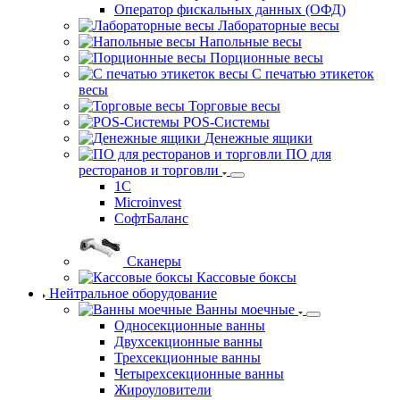
для упаковочного оборудования
Вакуумные
упаковщики
Горячие столы
Запайщики
Матрицы для запайщиков лотков
Кассовое и весовое оборудование
Онлайн-кассы
Фискальные накопители
Автономные ККТ
Фискальные регистраторы
Оператор фискальных данных (ОФД)
Лабораторные весы
Напольные весы
Порционные весы
С печатью этикеток весы
Торговые весы
POS-Системы
Денежные ящики
ПО для
ресторанов и торговли
1С
Microinvest
СофтБаланс