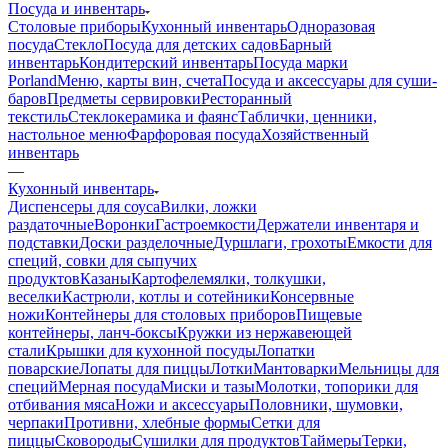
Посуда и инвентарь
Столовые приборы
Кухонный инвентарь
Одноразовая
посуда
Стекло
Посуда для детских садов
Барный
инвентарь
Кондитерский инвентарь
Посуда марки
Porland
Меню, карты вин, счета
Посуда и аксессуары для суши-
баров
Предметы сервировки
Ресторанный
текстиль
Стеклокерамика и фаянс
Таблички, ценники,
настольное меню
Фарфоровая посуда
Хозяйственный
инвентарь
—
Кухонный инвентарь
Диспенсеры для соуса
Вилки, ложки
раздаточные
Воронки
Гастроемкости
Держатели инвентаря и
подставки
Доски разделочные
Дуршлаги, грохоты
Емкости для
специй, совки для сыпучих
продуктов
Казаны
Картофелемялки, толкушки,
веселки
Кастрюли, котлы и сотейники
Консервные
ножи
Контейнеры для столовых приборов
Пищевые
контейнеры, ланч-боксы
Кружки из нержавеющей
стали
Крышки для кухонной посуды
Лопатки
поварские
Лопаты для пиццы
Лотки
Мантоварки
Мельницы для
специй
Мерная посуда
Миски и тазы
Молотки, топорики для
отбивания мяса
Ножи и аксессуары
Половники, шумовки,
черпаки
Противни, хлебные формы
Сетки для
пиццы
Сковороды
Сушилки для продуктов
Таймеры
Терки,