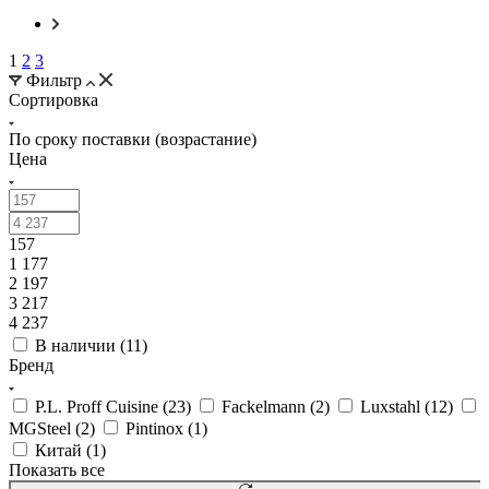
1
2
3
Фильтр
Сортировка
По сроку поставки (возрастание)
Цена
157
1 177
2 197
3 217
4 237
В наличии (
11
)
Бренд
P.L. Proff Cuisine (
23
)
Fackelmann (
2
)
Luxstahl (
12
)
MGSteel (
2
)
Pintinox (
1
)
Китай (
1
)
Показать все