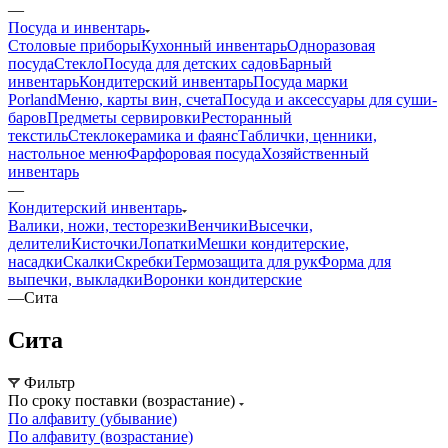
—
Посуда и инвентарь
Столовые приборы
Кухонный инвентарь
Одноразовая
посуда
Стекло
Посуда для детских садов
Барный
инвентарь
Кондитерский инвентарь
Посуда марки
Porland
Меню, карты вин, счета
Посуда и аксессуары для суши-
баров
Предметы сервировки
Ресторанный
текстиль
Стеклокерамика и фаянс
Таблички, ценники,
настольное меню
Фарфоровая посуда
Хозяйственный
инвентарь
—
Кондитерский инвентарь
Валики, ножи, тесторезки
Венчики
Высечки,
делители
Кисточки
Лопатки
Мешки кондитерские,
насадки
Скалки
Скребки
Термозащита для рук
Форма для
выпечки, выкладки
Воронки кондитерские
—
Сита
Сита
Фильтр
По сроку поставки (возрастание)
По алфавиту (убывание)
По алфавиту (возрастание)