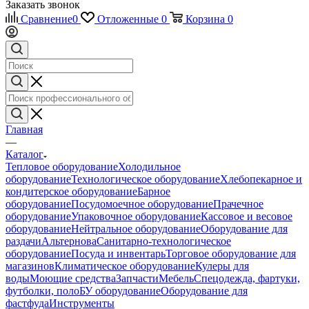
Заказать звонок
Сравнение
0
Отложенные
0
Корзина
0
Главная
—
Каталог
Тепловое оборудование
Холодильное
оборудование
Технологическое оборудование
Хлебопекарное и
кондитерское оборудование
Барное
оборудование
Посудомоечное оборудование
Прачечное
оборудование
Упаковочное оборудование
Кассовое и весовое
оборудование
Нейтральное оборудование
Оборудование для
раздачи
Альтернова
Санитарно-технологическое
оборудование
Посуда и инвентарь
Торговое оборудование для
магазинов
Климатическое оборудование
Кулеры для
воды
Моющие средства
Запчасти
Мебель
Спецодежда, фартуки,
футболки, поло
БУ оборудование
Оборудование для
фастфуда
Инструменты