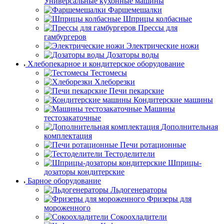
Универсальные кухонные машины
Фаршемешалки
Шприцы колбасные
Прессы для
гамбургеров
Электрические ножи
Дозаторы воды
Хлебопекарное и кондитерское оборудование
Тестомесы
Хлеборезки
Печи пекарские
Кондитерские машины
Машины
тестозакаточные
Дополнительная
комплектация
Печи ротационные
Тестоделители
Шприцы-
дозаторы кондитерские
Барное оборудование
Льдогенераторы
Фризеры для
мороженного
Сокоохладители