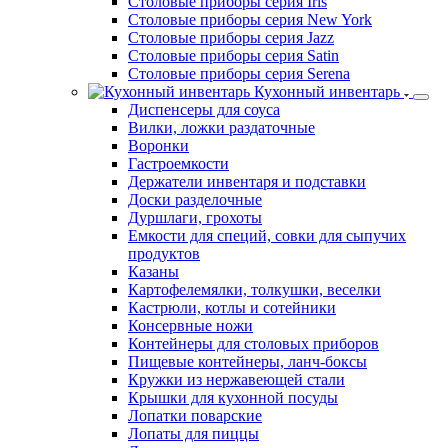
Столовые приборы серия Iris
Столовые приборы серия New York
Столовые приборы серия Jazz
Столовые приборы серия Satin
Столовые приборы серия Serena
Кухонный инвентарь
Диспенсеры для соуса
Вилки, ложки раздаточные
Воронки
Гастроемкости
Держатели инвентаря и подставки
Доски разделочные
Дуршлаги, грохоты
Емкости для специй, совки для сыпучих
продуктов
Казаны
Картофелемялки, толкушки, веселки
Кастрюли, котлы и сотейники
Консервные ножи
Контейнеры для столовых приборов
Пищевые контейнеры, ланч-боксы
Кружки из нержавеющей стали
Крышки для кухонной посуды
Лопатки поварские
Лопаты для пиццы