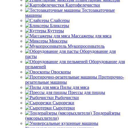
Картофелечистки
Тестозакаточные
машины
Слайсеры
Бликсеры
Куттеры
Массажеры для мяса
Миксеры
Мукопросеиватель
Оборудование для
пасты
Оборудование для
пельменей
Овоскопы
Протирочно-
резательные машины
Пилы для мяса
Прессы для пиццы
Рыбочистки
Сырорезки
Сыротерки
Тендерайзеры
(мясорыхлители)