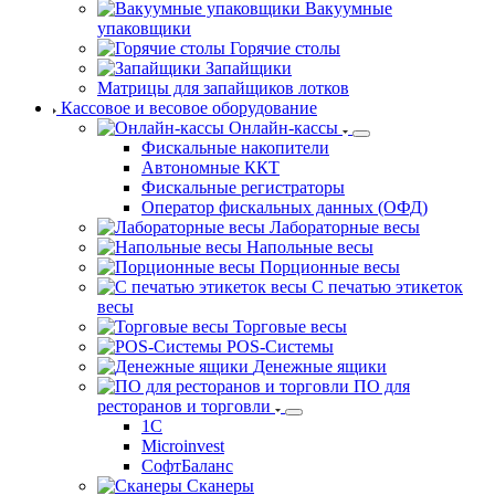
Вакуумные
упаковщики
Горячие столы
Запайщики
Матрицы для запайщиков лотков
Кассовое и весовое оборудование
Онлайн-кассы
Фискальные накопители
Автономные ККТ
Фискальные регистраторы
Оператор фискальных данных (ОФД)
Лабораторные весы
Напольные весы
Порционные весы
С печатью этикеток
весы
Торговые весы
POS-Системы
Денежные ящики
ПО для
ресторанов и торговли
1С
Microinvest
СофтБаланс
Сканеры