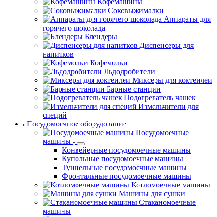
Кофемашины
Соковыжималки
Аппараты для
горячего шоколада
Блендеры
Диспенсеры для
напитков
Кофемолки
Льдодробители
Миксеры для коктейлей
Барные станции
Подогреватель чашек
Измельчители для
специй
Посудомоечное оборудование
Посудомоечные
машины
Конвейерные посудомоечные машины
Купольные посудомоечные машины
Туннельные посудомоечные машины
Фронтальные посудомоечные машины
Котломоечные машины
Машины для сушки
Стаканомоечные
машины