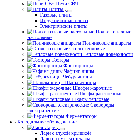
Печи СВЧ
Плиты
Газовые плиты
Индукционные плиты
Электрические плиты
Полки тепловые
настольные
Пончиковые аппараты
Столы тепловые
Тепловые поверхности
Тостеры
Фритюрницы
Чафинг-дишы
Чебуречницы
Шашлычницы
Шкафы жарочные
Шкафы расстоечные
Шкафы тепловые
Сковороды
электрические
Ферментаторы
Холодильное оборудование
Лари
Лари с глухой крышкой
Лари с гнутым стеклом