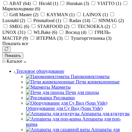
ABAT (
64
)
Hicold (
1
)
Hurakan (
3
)
VIATTO (
1
)
Марихолодмаш (
6
)
Grill Master (
2
)
KAYMAN (
1
)
LAINOX (
1
)
Luxstahl (
2
)
Prismafood (
1
)
Radax (
14
)
SINMAG (
2
)
SMEG (
6
)
STARFOOD (
2
)
TECNOEKA (
2
)
UNOX (
31
)
WLBake (
6
)
Восход (
4
)
ГРИЛЬ-
МАСТЕР (
9
)
ИТЕРМА (
3
)
Тулаторгтехника (
3
)
Показать все
Показать
Каталог
Тепловое оборудование
Пароконвектоматы
Печи конвекционные
Мармиты
Печи для пиццы
Рисоварки
Оборудование для Су Вид (Sous Vide)
Аппараты для кукурузы
Аппараты для поп-
корна
Аппараты для