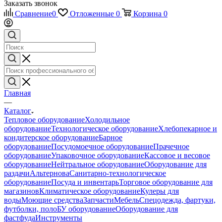
Заказать звонок
Сравнение
0
Отложенные
0
Корзина
0
Главная
—
Каталог
Тепловое оборудование
Холодильное
оборудование
Технологическое оборудование
Хлебопекарное и
кондитерское оборудование
Барное
оборудование
Посудомоечное оборудование
Прачечное
оборудование
Упаковочное оборудование
Кассовое и весовое
оборудование
Нейтральное оборудование
Оборудование для
раздачи
Альтернова
Санитарно-технологическое
оборудование
Посуда и инвентарь
Торговое оборудование для
магазинов
Климатическое оборудование
Кулеры для
воды
Моющие средства
Запчасти
Мебель
Спецодежда, фартуки,
футболки, поло
БУ оборудование
Оборудование для
фастфуда
Инструменты