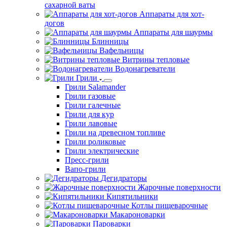
сахарной ваты
Аппараты для хот-
догов
Аппараты для шаурмы
Блинницы
Вафельницы
Витрины тепловые
Водонагреватели
Грили
Грили Salamander
Грили газовые
Грили галечные
Грили для кур
Грили лавовые
Грили на древесном топливе
Грили роликовые
Грили электрические
Пресс-грили
Вапо-грили
Дегидраторы
Жарочные поверхности
Кипятильники
Котлы пищеварочные
Макароноварки
Пароварки