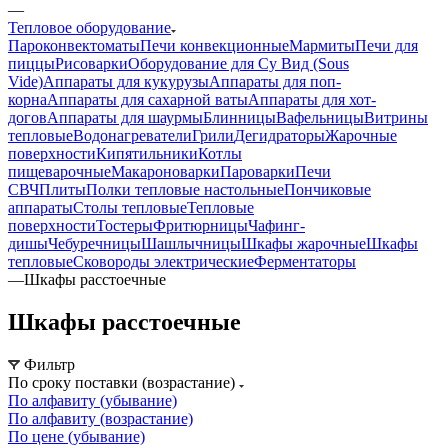
—
Тепловое оборудование
Пароконвектоматы
Печи конвекционные
Мармиты
Печи для
пиццы
Рисоварки
Оборудование для Су Вид (Sous
Vide)
Аппараты для кукурузы
Аппараты для поп-
корна
Аппараты для сахарной ваты
Аппараты для хот-
догов
Аппараты для шаурмы
Блинницы
Вафельницы
Витрины
тепловые
Водонагреватели
Грили
Дегидраторы
Жарочные
поверхности
Кипятильники
Котлы
пищеварочные
Макароноварки
Пароварки
Печи
СВЧ
Плиты
Полки тепловые настольные
Пончиковые
аппараты
Столы тепловые
Тепловые
поверхности
Тостеры
Фритюрницы
Чафинг-
дишы
Чебуречницы
Шашлычницы
Шкафы жарочные
Шкафы
тепловые
Сковороды электрические
Ферментаторы
—
Шкафы расстоечные
Шкафы расстоечные
Фильтр
По сроку поставки (возрастание)
По алфавиту (убывание)
По алфавиту (возрастание)
По цене (убывание)