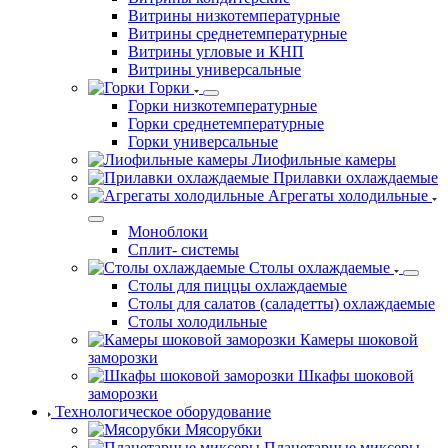
Витрины низкотемпературные
Витрины среднетемпературные
Витрины угловые и КНП
Витрины универсальные
Горки
Горки низкотемпературные
Горки среднетемпературные
Горки универсальные
Лиофильные камеры
Прилавки охлаждаемые
Агрегаты холодильные
Моноблоки
Сплит- системы
Столы охлаждаемые
Столы для пиццы охлаждаемые
Столы для салатов (саладетты) охлаждаемые
Столы холодильные
Камеры шоковой
заморозки
Шкафы шоковой
заморозки
Технологическое оборудование
Мясорубки
Планетарные миксеры