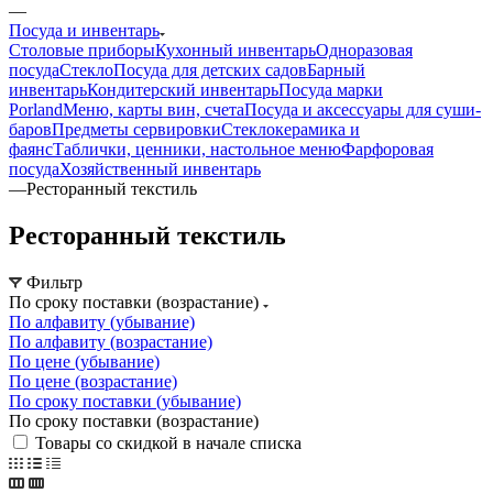
—
Посуда и инвентарь
Столовые приборы
Кухонный инвентарь
Одноразовая
посуда
Стекло
Посуда для детских садов
Барный
инвентарь
Кондитерский инвентарь
Посуда марки
Porland
Меню, карты вин, счета
Посуда и аксессуары для суши-
баров
Предметы сервировки
Стеклокерамика и
фаянс
Таблички, ценники, настольное меню
Фарфоровая
посуда
Хозяйственный инвентарь
—
Ресторанный текстиль
Ресторанный текстиль
Фильтр
По сроку поставки (возрастание)
По алфавиту (убывание)
По алфавиту (возрастание)
По цене (убывание)
По цене (возрастание)
По сроку поставки (убывание)
По сроку поставки (возрастание)
Товары со скидкой в начале списка