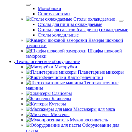
Моноблоки
Сплит- системы
Столы охлаждаемые
Столы для пиццы охлаждаемые
Столы для салатов (саладетты) охлаждаемые
Столы холодильные
Камеры шоковой
заморозки
Шкафы шоковой
заморозки
Технологическое оборудование
Мясорубки
Планетарные миксеры
Картофелечистки
Тестозакаточные
машины
Слайсеры
Бликсеры
Куттеры
Массажеры для мяса
Миксеры
Мукопросеиватель
Оборудование для
пасты