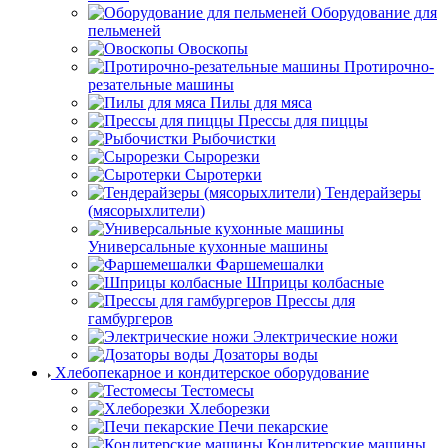
Оборудование для
пельменей
Овоскопы
Протирочно-
резательные машины
Пилы для мяса
Прессы для пиццы
Рыбочистки
Сырорезки
Сыротерки
Тендерайзеры
(мясорыхлители)
Универсальные кухонные машины
Фаршемешалки
Шприцы колбасные
Прессы для
гамбургеров
Электрические ножи
Дозаторы воды
Хлебопекарное и кондитерское оборудование
Тестомесы
Хлеборезки
Печи пекарские
Кондитерские машины