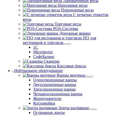
Лабораторные весы
Напольные весы
Порционные весы
С печатью этикеток
весы
Торговые весы
POS-Системы
Денежные ящики
ПО для
ресторанов и торговли
1С
Microinvest
СофтБаланс
Сканеры
Кассовые боксы
Нейтральное оборудование
Ванны моечные
Односекционные ванны
Двухсекционные ванны
Трехсекционные ванны
Четырехсекционные ванны
Жироуловители
Котломойки
Зонты вытяжные
Островные зонты