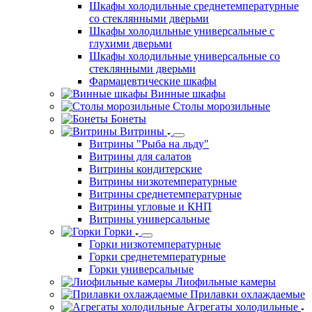
Шкафы холодильные среднетемпературные
со стеклянными дверьми
Шкафы холодильные универсальные с
глухими дверьми
Шкафы холодильные универсальные со
стеклянными дверьми
Фармацевтические шкафы
Винные шкафы
Столы морозильные
Бонеты
Витрины
Витрины "Рыба на льду"
Витрины для салатов
Витрины кондитерские
Витрины низкотемпературные
Витрины среднетемпературные
Витрины угловые и КНП
Витрины универсальные
Горки
Горки низкотемпературные
Горки среднетемпературные
Горки универсальные
Лиофильные камеры
Прилавки охлаждаемые
Агрегаты холодильные