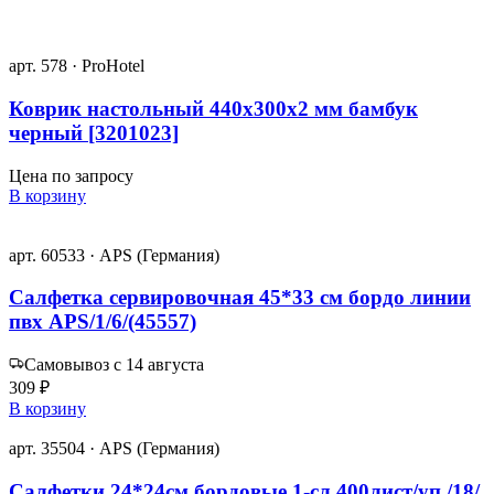
арт. 578 · ProHotel
Коврик настольный 440х300х2 мм бамбук
черный [3201023]
Цена по запросу
В корзину
арт. 60533 · APS (Германия)
Салфетка сервировочная 45*33 см бордо линии
пвх APS/1/6/(45557)
Самовывоз с 14 августа
309 ₽
В корзину
арт. 35504 · APS (Германия)
Салфетки 24*24см бордовые 1-сл 400лист/уп /18/