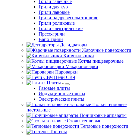
Грили галечные
Грили для кур
Грили лавовые
Грили на древесном топливе
Грили роликовые
Грили электрические
Пресс-грили
Вапо-грили
Дегидраторы
Жарочные поверхности
Кипятильники
Котлы пищеварочные
Макароноварки
Пароварки
Печи СВЧ
Плиты
Газовые плиты
Индукционные плиты
Электрические плиты
Полки тепловые
настольные
Пончиковые аппараты
Столы тепловые
Тепловые поверхности
Тостеры