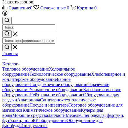
Заказать звонок
Сравнение
0
Отложенные
0
Корзина
0
Главная
—
Каталог
Тепловое оборудование
Холодильное
оборудование
Технологическое оборудование
Хлебопекарное и
кондитерское оборудование
Барное
оборудование
Посудомоечное оборудование
Прачечное
оборудование
Упаковочное оборудование
Кассовое и весовое
оборудование
Нейтральное оборудование
Оборудование для
раздачи
Альтернова
Санитарно-технологическое
оборудование
Посуда и инвентарь
Торговое оборудование для
магазинов
Климатическое оборудование
Кулеры для
воды
Моющие средства
Запчасти
Мебель
Спецодежда, фартуки,
футболки, поло
БУ оборудование
Оборудование для
фастфуда
Инструменты