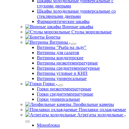
Шкафы холодильные универсальные с
глухими дверьми
Шкафы холодильные универсальные со
стеклянными дверьми
Фармацевтические шкафы
Винные шкафы
Столы морозильные
Бонеты
Витрины
Витрины "Рыба на льду"
Витрины для салатов
Витрины кондитерские
Витрины низкотемпературные
Витрины среднетемпературные
Витрины угловые и КНП
Витрины универсальные
Горки
Горки низкотемпературные
Горки среднетемпературные
Горки универсальные
Лиофильные камеры
Прилавки охлаждаемые
Агрегаты холодильные
Моноблоки