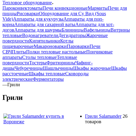
Тепловое оборудование
Пароконвектоматы
Печи конвекционные
Мармиты
Печи для
пиццы
Рисоварки
Оборудование для Су Вид (Sous
Vide)
Аппараты для кукурузы
Аппараты для поп-
корна
Аппараты для сахарной ваты
Аппараты для хот-
догов
Аппараты для шаурмы
Блинницы
Вафельницы
Витрины
тепловые
Водонагреватели
Дегидраторы
Жарочные
поверхности
Кипятильники
Котлы
пищеварочные
Макароноварки
Пароварки
Печи
СВЧ
Плиты
Полки тепловые настольные
Пончиковые
аппараты
Столы тепловые
Тепловые
поверхности
Тостеры
Фритюрницы
Чафинг-
дишы
Чебуречницы
Шашлычницы
Шкафы жарочные
Шкафы
расстоечные
Шкафы тепловые
Сковороды
электрические
Ферментаторы
—
Грили
Грили
Грили Salamander
26
товаров