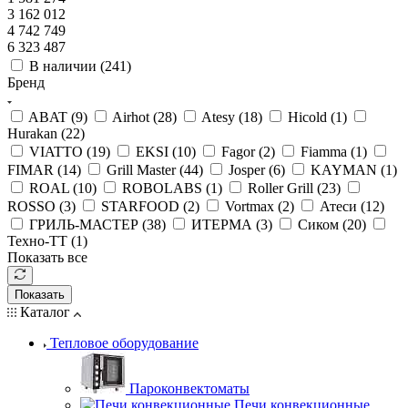
3 162 012
4 742 749
6 323 487
В наличии (
241
)
Бренд
ABAT (
9
)
Airhot (
28
)
Atesy (
18
)
Hicold (
1
)
Hurakan (
22
)
VIATTO (
19
)
EKSI (
10
)
Fagor (
2
)
Fiamma (
1
)
FIMAR (
14
)
Grill Master (
44
)
Josper (
6
)
KAYMAN (
1
)
ROAL (
10
)
ROBOLABS (
1
)
Roller Grill (
23
)
ROSSO (
3
)
STARFOOD (
2
)
Vortmax (
2
)
Атеси (
12
)
ГРИЛЬ-МАСТЕР (
38
)
ИТЕРМА (
3
)
Сиком (
20
)
Техно-ТТ (
1
)
Показать все
Показать
Каталог
Тепловое оборудование
Пароконвектоматы
Печи конвекционные