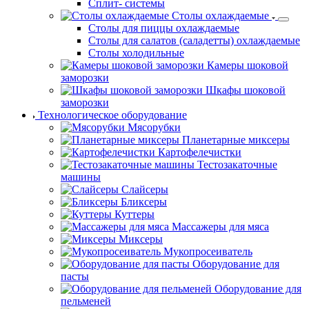
Сплит- системы
Столы охлаждаемые
Столы для пиццы охлаждаемые
Столы для салатов (саладетты) охлаждаемые
Столы холодильные
Камеры шоковой
заморозки
Шкафы шоковой
заморозки
Технологическое оборудование
Мясорубки
Планетарные миксеры
Картофелечистки
Тестозакаточные
машины
Слайсеры
Бликсеры
Куттеры
Массажеры для мяса
Миксеры
Мукопросеиватель
Оборудование для
пасты
Оборудование для
пельменей