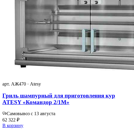
арт. АЖ470 · Atesy
Гриль шампурный для приготовления кур
ATESY «Командор 2/1М»
Самовывоз с 13 августа
62 322 ₽
В корзину