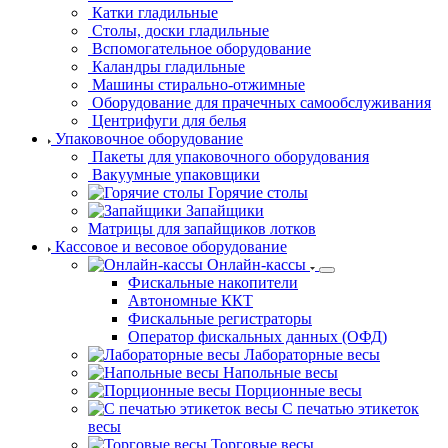
Катки гладильные
Столы, доски
гладильные
Вспомогательное оборудование
Каландры гладильные
Машины
стирально-отжимные
Оборудование для прачечных самообслуживания
Центрифуги для белья
Упаковочное оборудование
Пакеты
для упаковочного оборудования
Вакуумные
упаковщики
Горячие столы
Запайщики
Матрицы для запайщиков лотков
Кассовое и весовое оборудование
Онлайн-кассы
Фискальные накопители
Автономные ККТ
Фискальные регистраторы