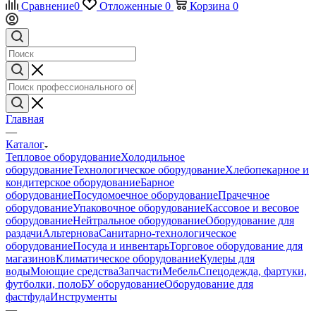
Сравнение
0
Отложенные
0
Корзина
0
Главная
—
Каталог
Тепловое оборудование
Холодильное
оборудование
Технологическое оборудование
Хлебопекарное и
кондитерское оборудование
Барное
оборудование
Посудомоечное оборудование
Прачечное
оборудование
Упаковочное оборудование
Кассовое и весовое
оборудование
Нейтральное оборудование
Оборудование для
раздачи
Альтернова
Санитарно-технологическое
оборудование
Посуда и инвентарь
Торговое оборудование для
магазинов
Климатическое оборудование
Кулеры для
воды
Моющие средства
Запчасти
Мебель
Спецодежда, фартуки,
футболки, поло
БУ оборудование
Оборудование для
фастфуда
Инструменты
—