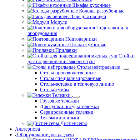
Пристенные зонты
Стеллажи
Для сушки посуды стеллажи
Нейтральные стеллажи
Угловые стеллажи
Рукомойники
Шкафы кухонные
Колоды разрубочные
Ларь для овощей
Модули
Подставки для
оборудования
Подтоварники
Полки кухонные
Прилавки
Стойки
для подвешивания мясных туш
Столы нейтральные
Столы производственные
Столы специализированные
Столы-вставки в тепловую линию
Столы-тумбы
Тележки
Грузовые тележки