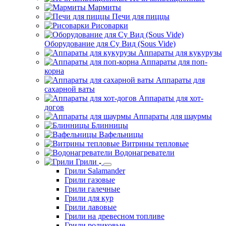
Мармиты
Печи для пиццы
Рисоварки
Оборудование для Су Вид (Sous Vide)
Аппараты для кукурузы
Аппараты для поп-
корна
Аппараты для
сахарной ваты
Аппараты для хот-
догов
Аппараты для шаурмы
Блинницы
Вафельницы
Витрины тепловые
Водонагреватели
Грили
Грили Salamander
Грили газовые
Грили галечные
Грили для кур
Грили лавовые
Грили на древесном топливе
Грили роликовые