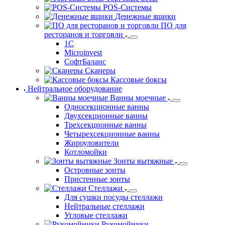
Оператор фискальных данных (ОФД)
Лабораторные весы
Напольные весы
Порционные весы
С печатью этикеток весы
Торговые весы
POS-Системы
Денежные ящики
ПО для
ресторанов и торговли
1С
Microinvest
СофтБаланс
Сканеры
Кассовые боксы
Нейтральное оборудование
Ванны моечные
Односекционные ванны
Двухсекционные ванны
Трехсекционные ванны
Четырехсекционные ванны
Жироуловители
Котломойки
Зонты вытяжные
Островные зонты