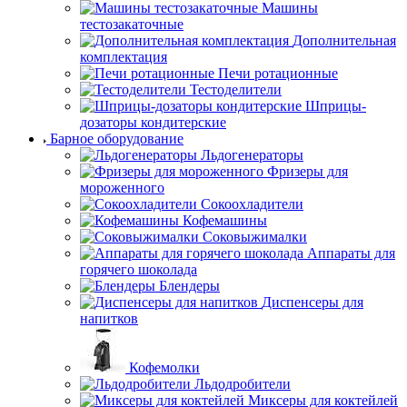
Машины
тестозакаточные
Дополнительная
комплектация
Печи ротационные
Тестоделители
Шприцы-
дозаторы кондитерские
Барное оборудование
Льдогенераторы
Фризеры для
мороженного
Сокоохладители
Кофемашины
Соковыжималки
Аппараты для
горячего шоколада
Блендеры
Диспенсеры для
напитков
Кофемолки
Льдодробители
Миксеры для коктейлей