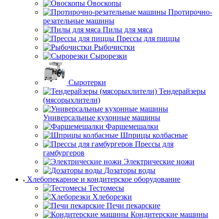
Овоскопы
Протирочно-
резательные машины
Пилы для мяса
Прессы для пиццы
Рыбочистки
Сырорезки
Сыротерки
Тендерайзеры
(мясорыхлители)
Универсальные кухонные машины
Фаршемешалки
Шприцы колбасные
Прессы для
гамбургеров
Электрические ножи
Дозаторы воды
Хлебопекарное и кондитерское оборудование
Тестомесы
Хлеборезки
Печи пекарские
Кондитерские машины