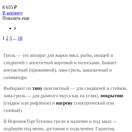
8 655 ₽
В корзину
Показать еще
1
2
3
...
18
Гриль — это аппарат для жарки мяса, рыбы, овощей и
сэндвичей с аппетитной корочкой и полосками. Бывает
контактный (прижимной), лава-гриль, шашлычный и
саламандра.
Выбирают по
типу
(контактный — для сэндвичей и стейков,
лава-гриль — для дымного вкуса как на углях),
покрытию
(гладкое или рифлёное) и
нагреву
(электрический или
газовый).
В ВоронежТоргТехника грили в наличии и под заказ —
подберём под меню, доставим и подключим. Гарантия,