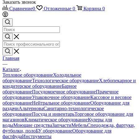
Заказать звонок
Сравнение
0
Отложенные
0
Корзина
0
Главная
—
Каталог
Тепловое оборудование
Холодильное
оборудование
Технологическое оборудование
Хлебопекарное и
кондитерское оборудование
Барное
оборудование
Посудомоечное оборудование
Прачечное
оборудование
Упаковочное оборудование
Кассовое и весовое
оборудование
Нейтральное оборудование
Оборудование для
раздачи
Альтернова
Санитарно-технологическое
оборудование
Посуда и инвентарь
Торговое оборудование для
магазинов
Климатическое оборудование
Кулеры для
воды
Моющие средства
Запчасти
Мебель
Спецодежда, фартуки,
футболки, поло
БУ оборудование
Оборудование для
фастфуда
Инструменты