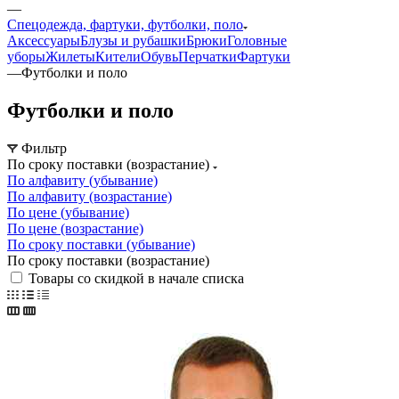
—
Спецодежда, фартуки, футболки, поло
Аксессуары
Блузы и рубашки
Брюки
Головные
уборы
Жилеты
Кители
Обувь
Перчатки
Фартуки
—
Футболки и поло
Футболки и поло
Фильтр
По сроку поставки (возрастание)
По алфавиту (убывание)
По алфавиту (возрастание)
По цене (убывание)
По цене (возрастание)
По сроку поставки (убывание)
По сроку поставки (возрастание)
Товары со скидкой в начале списка