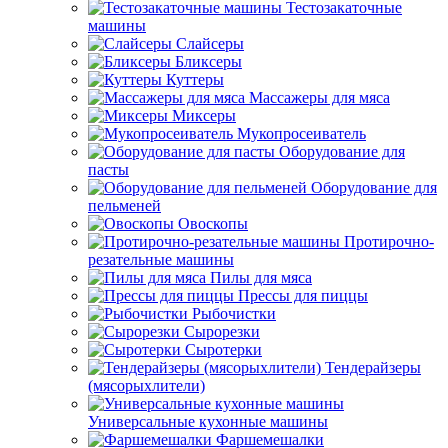
Тестозакаточные
машины
Слайсеры
Бликсеры
Куттеры
Массажеры для мяса
Миксеры
Мукопросеиватель
Оборудование для
пасты
Оборудование для
пельменей
Овоскопы
Протирочно-
резательные машины
Пилы для мяса
Прессы для пиццы
Рыбочистки
Сырорезки
Сыротерки
Тендерайзеры
(мясорыхлители)
Универсальные кухонные машины
Фаршемешалки