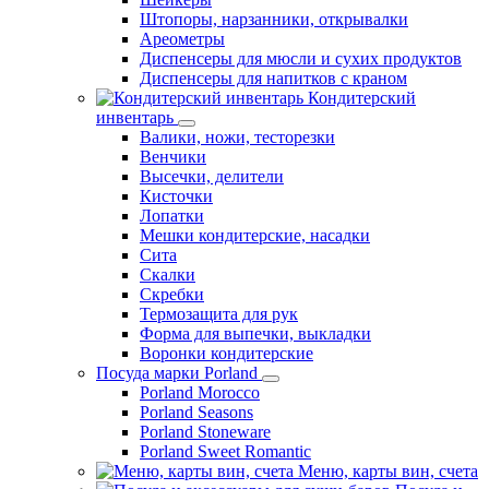
Штопоры, нарзанники, открывалки
Ареометры
Диспенсеры для мюсли и сухих продуктов
Диспенсеры для напитков с краном
Кондитерский
инвентарь
Валики, ножи, тесторезки
Венчики
Высечки, делители
Кисточки
Лопатки
Мешки кондитерские, насадки
Сита
Скалки
Скребки
Термозащита для рук
Форма для выпечки, выкладки
Воронки кондитерские
Посуда марки Porland
Porland Morocco
Porland Seasons
Porland Stoneware
Porland Sweet Romantic
Меню, карты вин, счета