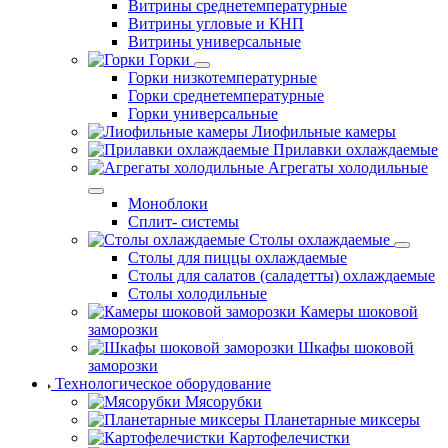
Витрины среднетемпературные
Витрины угловые и КНП
Витрины универсальные
Горки
Горки низкотемпературные
Горки среднетемпературные
Горки универсальные
Лиофильные камеры
Прилавки охлаждаемые
Агрегаты холодильные
Моноблоки
Сплит- системы
Столы охлаждаемые
Столы для пиццы охлаждаемые
Столы для салатов (саладетты) охлаждаемые
Столы холодильные
Камеры шоковой
заморозки
Шкафы шоковой
заморозки
Технологическое оборудование
Мясорубки
Планетарные миксеры
Картофелечистки