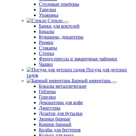
Столовые приборы
Тарелки
Упаковка
Стекло
Банки для коктелей
Бокалы
Кувшины, декантеры
Рюмки
Стаканы
Стопка
Френч-прессы и заварочные чайники
Чашки
Посуда для детских
садов
Барный инвентарь
Бокалы металлические
Гейзеры
Горелки
Декораторы для кофе
Джиггеры
Дозатор для бутылки
Звонки барные
Коврик барный
Колбы для биттеров
Кольцо для вина