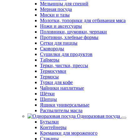
Мельницы для специй
Мерная посуда
Миски и тазы
Молотки, топорики для отбивания мяса
Ножи и аксессуары
Половники, шумовки, черпаки
Противни, хлебные формы
Сетки для пиццы
Сковороды
Сушилки для продуктов
Таймеры
Терки, чистки, прессы
Термосумки
Термосы
Турки для кофе
Чайники наплитные
Щётки
Щипцы
Ящики универсальные
Распылителы масла
Одноразовая посуда
Бутылки
Контейнеры
Креманки для мороженого
Стаканы