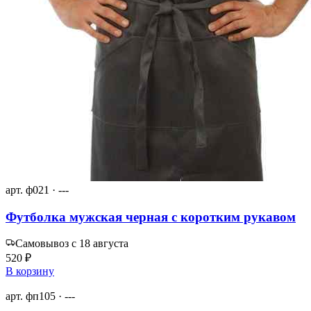
арт. ф021 · ---
Футболка мужская черная с коротким рукавом
Самовывоз с 18 августа
520 ₽
В корзину
арт. фп105 · ---