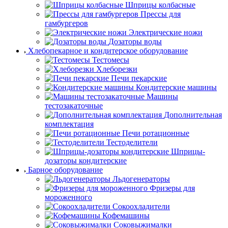
Шприцы колбасные
Прессы для
гамбургеров
Электрические ножи
Дозаторы воды
Хлебопекарное и кондитерское оборудование
Тестомесы
Хлеборезки
Печи пекарские
Кондитерские машины
Машины
тестозакаточные
Дополнительная
комплектация
Печи ротационные
Тестоделители
Шприцы-
дозаторы кондитерские
Барное оборудование
Льдогенераторы
Фризеры для
мороженного
Сокоохладители
Кофемашины
Соковыжималки