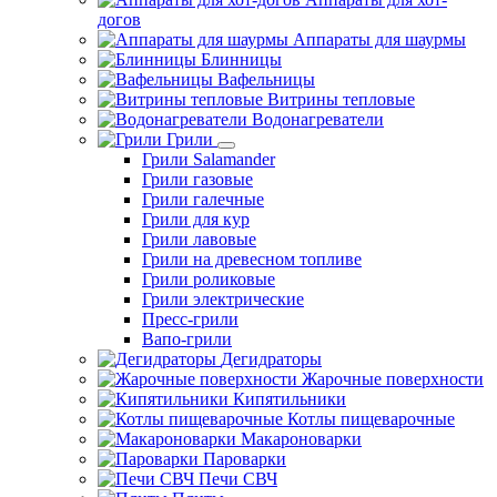
догов
Аппараты для шаурмы
Блинницы
Вафельницы
Витрины тепловые
Водонагреватели
Грили
Грили Salamander
Грили газовые
Грили галечные
Грили для кур
Грили лавовые
Грили на древесном топливе
Грили роликовые
Грили электрические
Пресс-грили
Вапо-грили
Дегидраторы
Жарочные поверхности
Кипятильники
Котлы пищеварочные
Макароноварки
Пароварки
Печи СВЧ