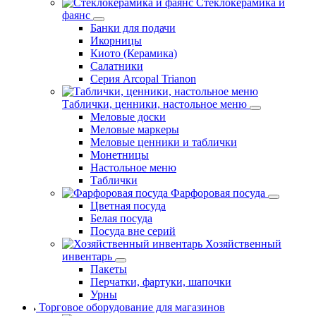
Стеклокерамика и
фаянс
Банки для подачи
Икорницы
Киото (Керамика)
Салатники
Серия Arcopal Trianon
Таблички, ценники, настольное меню
Меловые доски
Меловые маркеры
Меловые ценники и таблички
Монетницы
Настольное меню
Таблички
Фарфоровая посуда
Цветная посуда
Белая посуда
Посуда вне серий
Хозяйственный
инвентарь
Пакеты
Перчатки, фартуки, шапочки
Урны
Торговое оборудование для магазинов