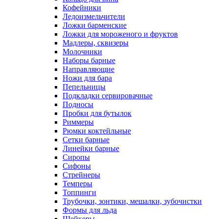
Кофейники
Ледоизмельчители
Ложки барменские
Ложки для мороженого и фруктов
Мадлеры, сквизеры
Молочники
Наборы барные
Направляющие
Ножи для бара
Пепельницы
Подкладки сервировачные
Подносы
Пробки для бутылок
Риммеры
Рюмки коктейльные
Сетки барные
Линейки барные
Сиропы
Сифоны
Стрейнеры
Темперы
Топпинги
Трубочки, зонтики, мешалки, зубочистки
Формы для льда
Шейкеры