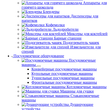
Аппараты для
горячего шоколада
Блендеры
Диспенсеры для
напитков
Кофемолки
Льдодробители
Миксеры для коктейлей
Барные станции
Подогреватель чашек
Измельчители для
специй
Посудомоечное оборудование
Посудомоечные
машины
Конвейерные посудомоечные машины
Купольные посудомоечные машины
Туннельные посудомоечные машины
Фронтальные посудомоечные машины
Котломоечные машины
Машины для сушки
Стаканомоечные
машины
Душирующие
устройства