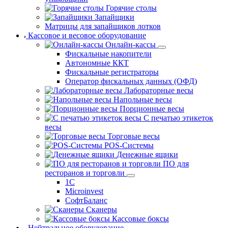
Горячие столы
Запайщики
Матрицы для запайщиков лотков
Кассовое и весовое оборудование
Онлайн-кассы
Фискальные накопители
Автономные ККТ
Фискальные регистраторы
Оператор фискальных данных (ОФД)
Лабораторные весы
Напольные весы
Порционные весы
С печатью этикеток
весы
Торговые весы
POS-Системы
Денежные ящики
ПО для
ресторанов и торговли
1С
Microinvest
СофтБаланс
Сканеры
Кассовые боксы
Нейтральное оборудование