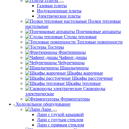
Плиты
Газовые плиты
Индукционные плиты
Электрические плиты
Полки тепловые
настольные
Пончиковые аппараты
Столы тепловые
Тепловые поверхности
Тостеры
Фритюрницы
Чафинг-дишы
Чебуречницы
Шашлычницы
Шкафы жарочные
Шкафы расстоечные
Шкафы тепловые
Сковороды
электрические
Ферментаторы
Холодильное оборудование
Лари
Лари с глухой крышкой
Лари с гнутым стеклом
Лари с прямым стеклом