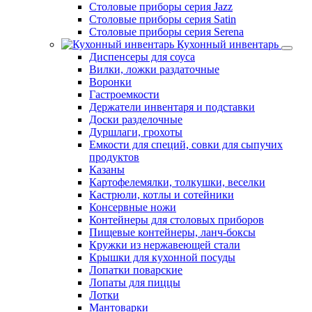
Столовые приборы серия Jazz
Столовые приборы серия Satin
Столовые приборы серия Serena
Кухонный инвентарь
Диспенсеры для соуса
Вилки, ложки раздаточные
Воронки
Гастроемкости
Держатели инвентаря и подставки
Доски разделочные
Дуршлаги, грохоты
Емкости для специй, совки для сыпучих
продуктов
Казаны
Картофелемялки, толкушки, веселки
Кастрюли, котлы и сотейники
Консервные ножи
Контейнеры для столовых приборов
Пищевые контейнеры, ланч-боксы
Кружки из нержавеющей стали
Крышки для кухонной посуды
Лопатки поварские
Лопаты для пиццы
Лотки
Мантоварки