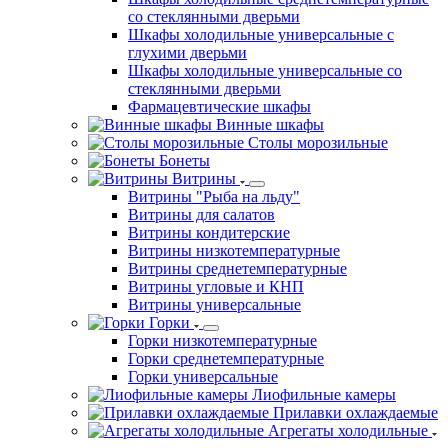
со стеклянными дверьми
Шкафы холодильные универсальные с
глухими дверьми
Шкафы холодильные универсальные со
стеклянными дверьми
Фармацевтические шкафы
Винные шкафы
Столы морозильные
Бонеты
Витрины
Витрины "Рыба на льду"
Витрины для салатов
Витрины кондитерские
Витрины низкотемпературные
Витрины среднетемпературные
Витрины угловые и КНП
Витрины универсальные
Горки
Горки низкотемпературные
Горки среднетемпературные
Горки универсальные
Лиофильные камеры
Прилавки охлаждаемые
Агрегаты холодильные