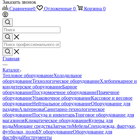
Заказать звонок
Сравнение
0
Отложенные
0
Корзина
0
Главная
—
Каталог
Тепловое оборудование
Холодильное
оборудование
Технологическое оборудование
Хлебопекарное и
кондитерское оборудование
Барное
оборудование
Посудомоечное оборудование
Прачечное
оборудование
Упаковочное оборудование
Кассовое и весовое
оборудование
Нейтральное оборудование
Оборудование для
раздачи
Альтернова
Санитарно-технологическое
оборудование
Посуда и инвентарь
Торговое оборудование для
магазинов
Климатическое оборудование
Кулеры для
воды
Моющие средства
Запчасти
Мебель
Спецодежда, фартуки,
футболки, поло
БУ оборудование
Оборудование для
фастфуда
Инструменты