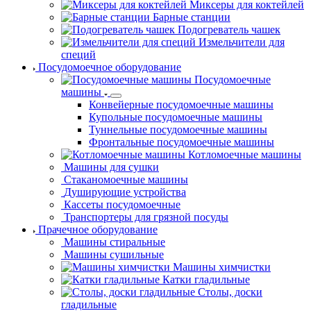
Льдодробители
Миксеры для коктейлей
Барные станции
Подогреватель чашек
Измельчители для
специй
Посудомоечное оборудование
Посудомоечные
машины
Конвейерные посудомоечные машины
Купольные посудомоечные машины
Туннельные посудомоечные машины
Фронтальные посудомоечные машины
Котломоечные машины
Машины для сушки
Стаканомоечные
машины
Душирующие
устройства
Кассеты
посудомоечные
Транспортеры для грязной посуды
Прачечное оборудование
Машины стиральные