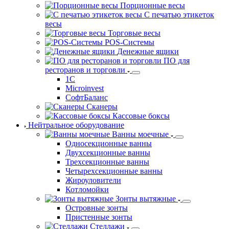
весы
Торговые весы
POS-Системы
Денежные ящики
ПО для
ресторанов и торговли
1С
Microinvest
СофтБаланс
Сканеры
Кассовые боксы
Нейтральное оборудование
Ванны моечные
Односекционные ванны
Двухсекционные ванны
Трехсекционные ванны
Четырехсекционные ванны
Жироуловители
Котломойки
Зонты вытяжные
Островные зонты
Пристенные зонты
Стеллажи
Для сушки посуды стеллажи
Нейтральные стеллажи