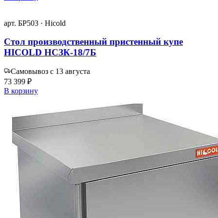
арт. БР503 · Hicold
Стол производственный пристенный купе
HICOLD НСЗК-18/7Б
Самовывоз с 13 августа
73 399 ₽
В корзину