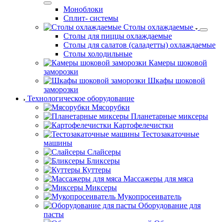
Моноблоки
Сплит- системы
Столы охлаждаемые
Столы для пиццы охлаждаемые
Столы для салатов (саладетты) охлаждаемые
Столы холодильные
Камеры шоковой
заморозки
Шкафы шоковой
заморозки
Технологическое оборудование
Мясорубки
Планетарные миксеры
Картофелечистки
Тестозакаточные
машины
Слайсеры
Бликсеры
Куттеры
Массажеры для мяса
Миксеры
Мукопросеиватель
Оборудование для
пасты