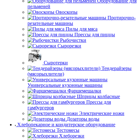
Оборудование для
пельменей
Овоскопы
Протирочно-
резательные машины
Пилы для мяса
Прессы для пиццы
Рыбочистки
Сырорезки
Сыротерки
Тендерайзеры
(мясорыхлители)
Универсальные кухонные машины
Фаршемешалки
Шприцы колбасные
Прессы для
гамбургеров
Электрические ножи
Дозаторы воды
Хлебопекарное и кондитерское оборудование
Тестомесы
Хлеборезки