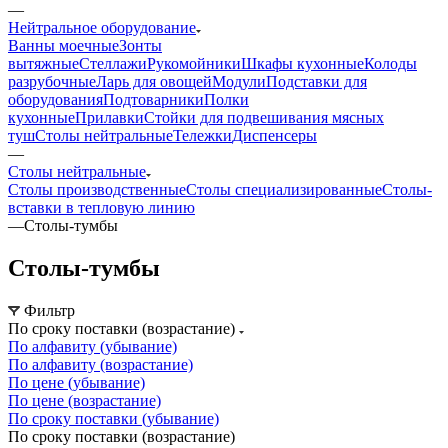
—
Нейтральное оборудование
Ванны моечные
Зонты
вытяжные
Стеллажи
Рукомойники
Шкафы кухонные
Колоды
разрубочные
Ларь для овощей
Модули
Подставки для
оборудования
Подтоварники
Полки
кухонные
Прилавки
Стойки для подвешивания мясных
туш
Столы нейтральные
Тележки
Диспенсеры
—
Столы нейтральные
Столы производственные
Столы специализированные
Столы-
вставки в тепловую линию
—
Столы-тумбы
Столы-тумбы
Фильтр
По сроку поставки (возрастание)
По алфавиту (убывание)
По алфавиту (возрастание)
По цене (убывание)
По цене (возрастание)
По сроку поставки (убывание)
По сроку поставки (возрастание)