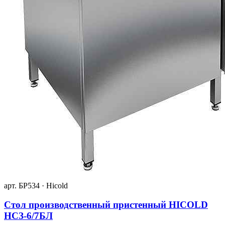
арт. БР534 · Hicold
Стол производственный пристенный HICOLD
НСЗ-6/7БЛ