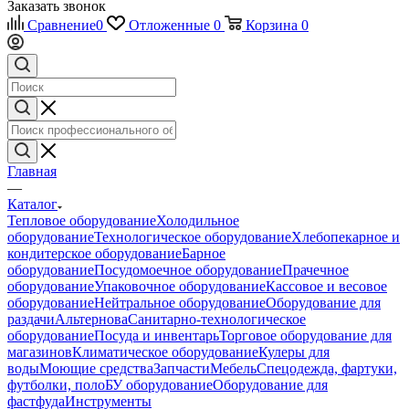
Заказать звонок
Сравнение
0
Отложенные
0
Корзина
0
Главная
—
Каталог
Тепловое оборудование
Холодильное
оборудование
Технологическое оборудование
Хлебопекарное и
кондитерское оборудование
Барное
оборудование
Посудомоечное оборудование
Прачечное
оборудование
Упаковочное оборудование
Кассовое и весовое
оборудование
Нейтральное оборудование
Оборудование для
раздачи
Альтернова
Санитарно-технологическое
оборудование
Посуда и инвентарь
Торговое оборудование для
магазинов
Климатическое оборудование
Кулеры для
воды
Моющие средства
Запчасти
Мебель
Спецодежда, фартуки,
футболки, поло
БУ оборудование
Оборудование для
фастфуда
Инструменты