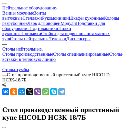
—
Нейтральное оборудование
Ванны моечные
Зонты
вытяжные
Стеллажи
Рукомойники
Шкафы кухонные
Колоды
разрубочные
Ларь для овощей
Модули
Подставки для
оборудования
Подтоварники
Полки
кухонные
Прилавки
Стойки для подвешивания мясных
туш
Столы нейтральные
Тележки
Диспенсеры
—
Столы нейтральные
Столы производственные
Столы специализированные
Столы-
вставки в тепловую линию
—
Столы-тумбы
—
Стол производственный пристенный купе HICOLD
НСЗК-18/7Б
Стол производственный пристенный
купе HICOLD НСЗК-18/7Б