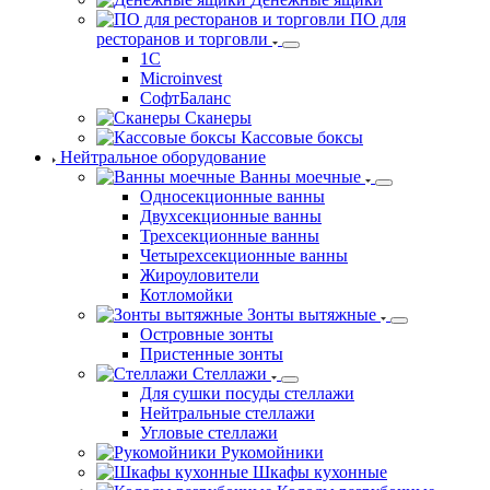
Напольные весы
Порционные весы
С печатью этикеток весы
Торговые весы
POS-Системы
Денежные ящики
ПО для
ресторанов и торговли
1С
Microinvest
СофтБаланс
Сканеры
Кассовые боксы
Нейтральное оборудование
Ванны моечные
Односекционные ванны
Двухсекционные ванны
Трехсекционные ванны
Четырехсекционные ванны
Жироуловители
Котломойки
Зонты вытяжные
Островные зонты
Пристенные зонты