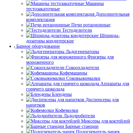
Машины
тестозакаточные
Дополнительная
комплектация
Печи ротационные
Тестоделители
Шприцы-
дозаторы кондитерские
Барное оборудование
Льдогенераторы
Фризеры для
мороженного
Сокоохладители
Кофемашины
Соковыжималки
Аппараты для
горячего шоколада
Блендеры
Диспенсеры для
напитков
Кофемолки
Льдодробители
Миксеры для коктейлей
Барные станции
Подогреватель чашек