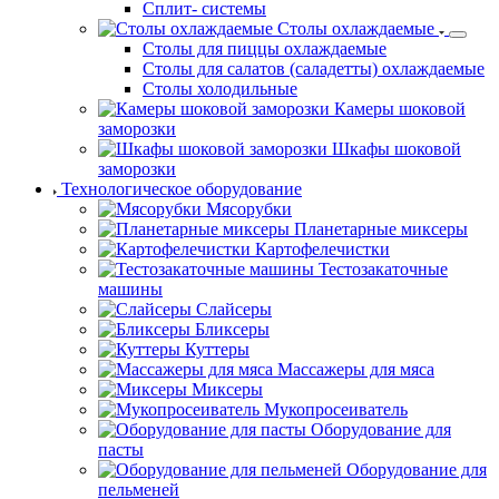
Сплит- системы
Столы охлаждаемые
Столы для пиццы охлаждаемые
Столы для салатов (саладетты) охлаждаемые
Столы холодильные
Камеры шоковой
заморозки
Шкафы шоковой
заморозки
Технологическое оборудование
Мясорубки
Планетарные миксеры
Картофелечистки
Тестозакаточные
машины
Слайсеры
Бликсеры
Куттеры
Массажеры для мяса
Миксеры
Мукопросеиватель
Оборудование для
пасты
Оборудование для
пельменей