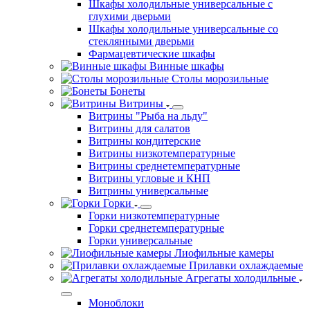
Шкафы холодильные универсальные с
глухими дверьми
Шкафы холодильные универсальные со
стеклянными дверьми
Фармацевтические шкафы
Винные шкафы
Столы морозильные
Бонеты
Витрины
Витрины "Рыба на льду"
Витрины для салатов
Витрины кондитерские
Витрины низкотемпературные
Витрины среднетемпературные
Витрины угловые и КНП
Витрины универсальные
Горки
Горки низкотемпературные
Горки среднетемпературные
Горки универсальные
Лиофильные камеры
Прилавки охлаждаемые
Агрегаты холодильные
Моноблоки