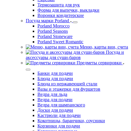
Кисточки
Лопатки
Мешки кондитерские, насадки
Сита
Скалки
Скребки
Термозащита для рук
Форма для выпечки, выкладки
Воронки кондитерские
Посуда марки Porland
Porland Morocco
Porland Seasons
Porland Stoneware
Porland Sweet Romantic
Меню, карты вин, счета
Посуда и
аксессуары для суши-баров
Предметы сервировки
Банки для подачи
Блюда для подачи
Блюда из нержавеющей стали
Вазы и этажерки для фуршетов
Ведра для льда