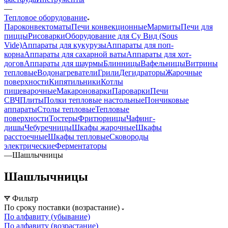
—
Тепловое оборудование
Пароконвектоматы
Печи конвекционные
Мармиты
Печи для
пиццы
Рисоварки
Оборудование для Су Вид (Sous
Vide)
Аппараты для кукурузы
Аппараты для поп-
корна
Аппараты для сахарной ваты
Аппараты для хот-
догов
Аппараты для шаурмы
Блинницы
Вафельницы
Витрины
тепловые
Водонагреватели
Грили
Дегидраторы
Жарочные
поверхности
Кипятильники
Котлы
пищеварочные
Макароноварки
Пароварки
Печи
СВЧ
Плиты
Полки тепловые настольные
Пончиковые
аппараты
Столы тепловые
Тепловые
поверхности
Тостеры
Фритюрницы
Чафинг-
дишы
Чебуречницы
Шкафы жарочные
Шкафы
расстоечные
Шкафы тепловые
Сковороды
электрические
Ферментаторы
—
Шашлычницы
Шашлычницы
Фильтр
По сроку поставки (возрастание)
По алфавиту (убывание)
По алфавиту (возрастание)