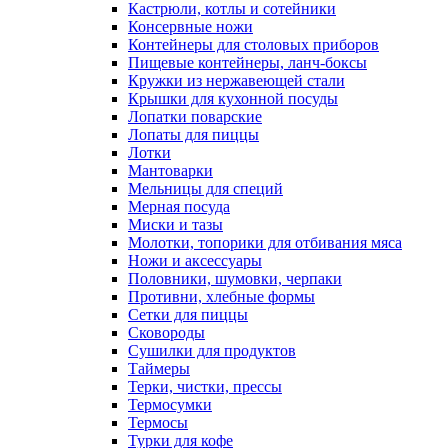
Доски разделочные
Дуршлаги, грохоты
Емкости для специй, совки для сыпучих
продуктов
Казаны
Картофелемялки, толкушки, веселки
Кастрюли, котлы и сотейники
Консервные ножи
Контейнеры для столовых приборов
Пищевые контейнеры, ланч-боксы
Кружки из нержавеющей стали
Крышки для кухонной посуды
Лопатки поварские
Лопаты для пиццы
Лотки
Мантоварки
Мельницы для специй
Мерная посуда
Миски и тазы
Молотки, топорики для отбивания мяса
Ножи и аксессуары
Половники, шумовки, черпаки
Противни, хлебные формы
Сетки для пиццы
Сковороды