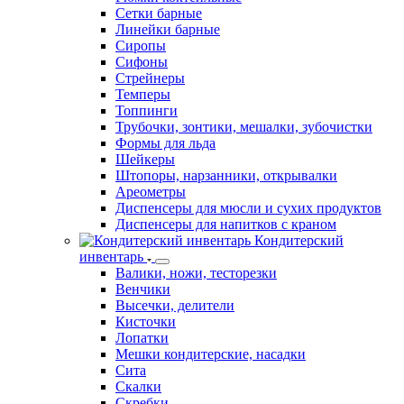
Пепельницы
Подкладки сервировачные
Подносы
Пробки для бутылок
Риммеры
Рюмки коктейльные
Сетки барные
Линейки барные
Сиропы
Сифоны
Стрейнеры
Темперы
Топпинги
Трубочки, зонтики, мешалки, зубочистки
Формы для льда
Шейкеры
Штопоры, нарзанники, открывалки
Ареометры
Диспенсеры для мюсли и сухих продуктов
Диспенсеры для напитков с краном
Кондитерский
инвентарь
Валики, ножи, тесторезки
Венчики
Высечки, делители