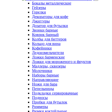
Стопка
Френч-прессы и заварочные чайники
Чашки
Посуда для детских
садов
Барный инвентарь
Бокалы металлические
Гейзеры
Горелки
Декораторы для кофе
Джиггеры
Дозатор для бутылки
Звонки барные
Коврик барный
Колбы для биттеров
Кольцо для вина
Кофейники
Ледоизмельчители
Ложки барменские
Ложки для мороженого и фруктов
Мадлеры, сквизеры
Молочники
Наборы барные
Направляющие
Ножи для бара