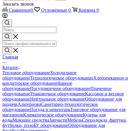
Заказать звонок
Сравнение
0
Отложенные
0
Корзина
0
Главная
—
Каталог
Тепловое оборудование
Холодильное
оборудование
Технологическое оборудование
Хлебопекарное и
кондитерское оборудование
Барное
оборудование
Посудомоечное оборудование
Прачечное
оборудование
Упаковочное оборудование
Кассовое и весовое
оборудование
Нейтральное оборудование
Оборудование для
раздачи
Альтернова
Санитарно-технологическое
оборудование
Посуда и инвентарь
Торговое оборудование для
магазинов
Климатическое оборудование
Кулеры для
воды
Моющие средства
Запчасти
Мебель
Спецодежда, фартуки,
футболки, поло
БУ оборудование
Оборудование для
фастфуда
Инструменты