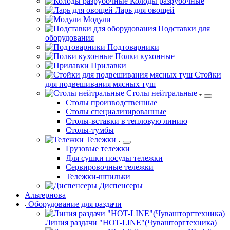
Стеллажи
Для сушки посуды стеллажи
Нейтральные стеллажи
Угловые стеллажи
Рукомойники
Шкафы кухонные
Колоды разрубочные
Ларь для овощей
Модули
Подставки для
оборудования
Подтоварники
Полки кухонные
Прилавки
Стойки
для подвешивания мясных туш
Столы нейтральные
Столы производственные
Столы специализированные
Столы-вставки в тепловую линию
Столы-тумбы
Тележки
Грузовые тележки
Для сушки посуды тележки
Сервировочные тележки