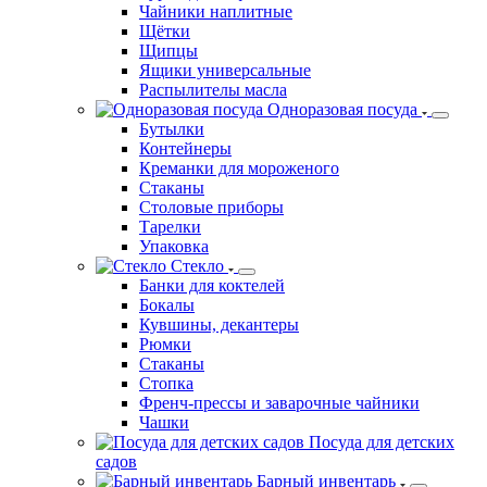
Сушилки для продуктов
Таймеры
Терки, чистки, прессы
Термосумки
Термосы
Турки для кофе
Чайники наплитные
Щётки
Щипцы
Ящики универсальные
Распылителы масла
Одноразовая посуда
Бутылки
Контейнеры
Креманки для мороженого
Стаканы
Столовые приборы
Тарелки
Упаковка
Стекло
Банки для коктелей
Бокалы
Кувшины, декантеры
Рюмки
Стаканы