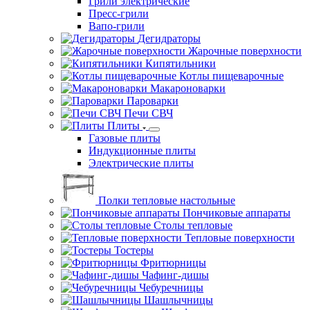
Грили электрические
Пресс-грили
Вапо-грили
Дегидраторы
Жарочные поверхности
Кипятильники
Котлы пищеварочные
Макароноварки
Пароварки
Печи СВЧ
Плиты
Газовые плиты
Индукционные плиты
Электрические плиты
Полки тепловые настольные
Пончиковые аппараты
Столы тепловые
Тепловые поверхности
Тостеры
Фритюрницы
Чафинг-дишы
Чебуречницы
Шашлычницы