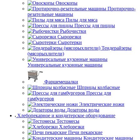
Овоскопы
Протирочно-
резательные машины
Пилы для мяса
Прессы для пиццы
Рыбочистки
Сырорезки
Сыротерки
Тендерайзеры
(мясорыхлители)
Универсальные кухонные машины
Фаршемешалки
Шприцы колбасные
Прессы для
гамбургеров
Электрические ножи
Дозаторы воды
Хлебопекарное и кондитерское оборудование
Тестомесы
Хлеборезки
Печи пекарские
Кондитерские машины