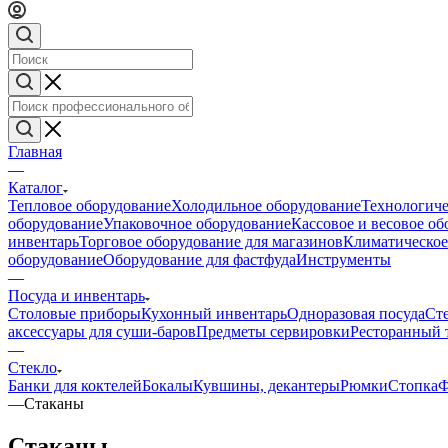
Главная
—
Каталог
Тепловое оборудование
Холодильное оборудование
Технологиче
оборудование
Упаковочное оборудование
Кассовое и весовое о
инвентарь
Торговое оборудование для магазинов
Климатическое
оборудование
Оборудование для фастфуда
Инструменты
—
Посуда и инвентарь
Столовые приборы
Кухонный инвентарь
Одноразовая посуда
Ст
аксессуары для суши-баров
Предметы сервировки
Ресторанный 
—
Стекло
Банки для коктелей
Бокалы
Кувшины, декантеры
Рюмки
Стопка
Ф
—
Стаканы
Стаканы