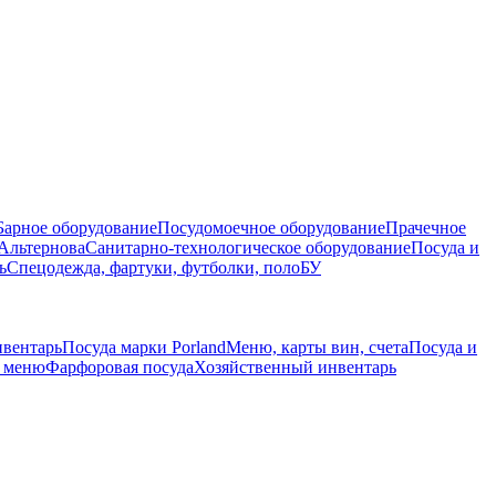
Барное оборудование
Посудомоечное оборудование
Прачечное
Альтернова
Санитарно-технологическое оборудование
Посуда и
ь
Спецодежда, фартуки, футболки, поло
БУ
нвентарь
Посуда марки Porland
Меню, карты вин, счета
Посуда и
е меню
Фарфоровая посуда
Хозяйственный инвентарь