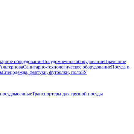
Барное оборудование
Посудомоечное оборудование
Прачечное
Альтернова
Санитарно-технологическое оборудование
Посуда и
ь
Спецодежда, фартуки, футболки, поло
БУ
 посудомоечные
Транспортеры для грязной посуды