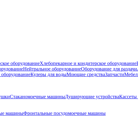
ское оборудование
Хлебопекарное и кондитерское оборудование
борудование
Нейтральное оборудование
Оборудование для раздачи
 оборудование
Кулеры для воды
Моющие средства
Запчасти
Мебел
ушки
Стаканомоечные машины
Душирующие устройства
Кассеты
ные машины
Фронтальные посудомоечные машины