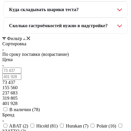
Куда складывать шарики теста?
Сколько гастроёмкостей нужно в надстройке?
Фильтр
Сортировка
По сроку поставки (возрастание)
Цена
73 437
155 560
237 683
319 805
401 928
В наличии (
78
)
Бренд
ABAT (
2
)
Hicold (
81
)
Hurakan (
7
)
Polair (
16
)