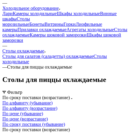
—
Холодильное оборудование
Лари
Камеры холодильные
Шкафы холодильные
Винные
шкафы
Столы
морозильные
Бонеты
Витрины
Горки
Лиофильные
камеры
Прилавки охлаждаемые
Агрегаты холодильные
Столы
охлаждаемые
Камеры шоковой заморозки
Шкафы шоковой
заморозки
—
Столы охлаждаемые
Столы для салатов (саладетты) охлаждаемые
Столы
холодильные
—
Столы для пиццы охлаждаемые
Столы для пиццы охлаждаемые
Фильтр
По сроку поставки (возрастание)
По алфавиту (убывание)
По алфавиту (возрастание)
По цене (убывание)
По цене (возрастание)
По сроку поставки (убывание)
По сроку поставки (возрастание)