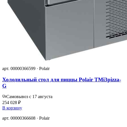
арт. 00000366599 · Polair
Холодильный стол для пиццы Polair TMi3pizza-
G
Самовывоз с 17 августа
254 028 ₽
В корзину
арт. 00000366608 · Polair