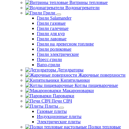
Витрины тепловые
Водонагреватели
Грили
Грили Salamander
Грили газовые
Грили галечные
Грили для кур
Грили лавовые
Грили на древесном топливе
Грили роликовые
Грили электрические
Пресс-грили
Вапо-грили
Дегидраторы
Жарочные поверхности
Кипятильники
Котлы пищеварочные
Макароноварки
Пароварки
Печи СВЧ
Плиты
Газовые плиты
Индукционные плиты
Электрические плиты
Полки тепловые