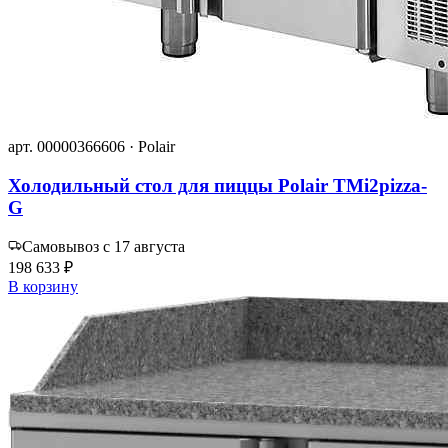
арт. 00000366606 · Polair
Холодильный стол для пиццы Polair TMi2pizza-
G
Самовывоз с 17 августа
198 633 ₽
В корзину