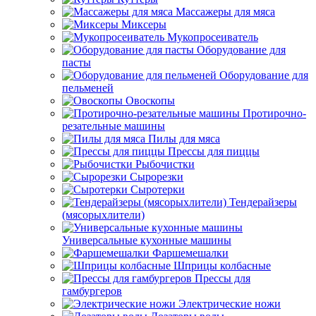
Массажеры для мяса
Миксеры
Мукопросеиватель
Оборудование для
пасты
Оборудование для
пельменей
Овоскопы
Протирочно-
резательные машины
Пилы для мяса
Прессы для пиццы
Рыбочистки
Сырорезки
Сыротерки
Тендерайзеры
(мясорыхлители)
Универсальные кухонные машины
Фаршемешалки
Шприцы колбасные
Прессы для
гамбургеров
Электрические ножи