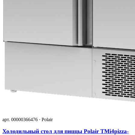
арт. 00000366476 · Polair
Холодильный стол для пиццы Polair TMi4pizza-