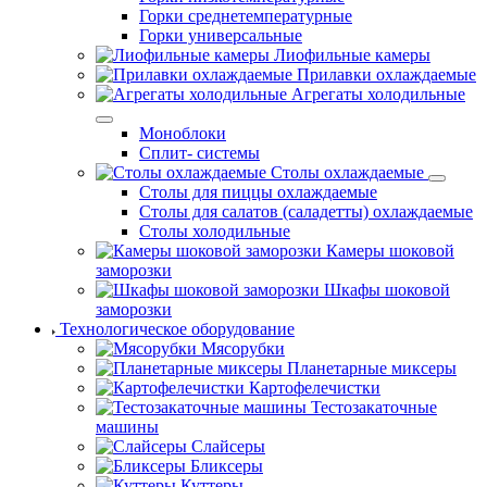
Горки среднетемпературные
Горки универсальные
Лиофильные камеры
Прилавки охлаждаемые
Агрегаты холодильные
Моноблоки
Сплит- системы
Столы охлаждаемые
Столы для пиццы охлаждаемые
Столы для салатов (саладетты) охлаждаемые
Столы холодильные
Камеры шоковой
заморозки
Шкафы шоковой
заморозки
Технологическое оборудование
Мясорубки
Планетарные миксеры
Картофелечистки
Тестозакаточные
машины
Слайсеры
Бликсеры
Куттеры