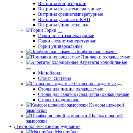
Витрины кондитерские
Витрины низкотемпературные
Витрины среднетемпературные
Витрины угловые и КНП
Витрины универсальные
Горки
Горки низкотемпературные
Горки среднетемпературные
Горки универсальные
Лиофильные камеры
Прилавки охлаждаемые
Агрегаты холодильные
Моноблоки
Сплит- системы
Столы охлаждаемые
Столы для пиццы охлаждаемые
Столы для салатов (саладетты) охлаждаемые
Столы холодильные
Камеры шоковой
заморозки
Шкафы шоковой
заморозки
Технологическое оборудование
Мясорубки