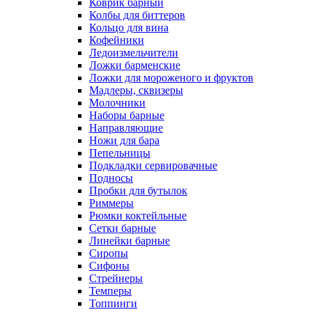
Коврик барный
Колбы для биттеров
Кольцо для вина
Кофейники
Ледоизмельчители
Ложки барменские
Ложки для мороженого и фруктов
Мадлеры, сквизеры
Молочники
Наборы барные
Направляющие
Ножи для бара
Пепельницы
Подкладки сервировачные
Подносы
Пробки для бутылок
Риммеры
Рюмки коктейльные
Сетки барные
Линейки барные
Сиропы
Сифоны
Стрейнеры
Темперы
Топпинги