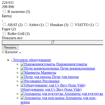
224 611
298 896
В наличии (
5
)
Бренд
ABAT (
2
)
Airhot (
1
)
Hurakan (
3
)
VIATTO (
1
)
Fagor (
2
)
Roller Grill (
3
)
Показать все
Показать
Каталог
Тепловое оборудование
Пароконвектоматы
Печи конвекционные
Мармиты
Печи для пиццы
Рисоварки
Оборудование для Су Вид (Sous Vide)
Аппараты для кукурузы
Аппараты для поп-
корна