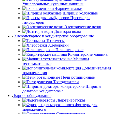
Универсальные кухонные машины
Фаршемешалки
Шприцы колбасные
Прессы для
гамбургеров
Электрические ножи
Дозаторы воды
Хлебопекарное и кондитерское оборудование
Тестомесы
Хлеборезки
Печи пекарские
Кондитерские машины
Машины
тестозакаточные
Дополнительная
комплектация
Печи ротационные
Тестоделители
Шприцы-
дозаторы кондитерские
Барное оборудование
Льдогенераторы
Фризеры для
мороженного
Сокоохладители