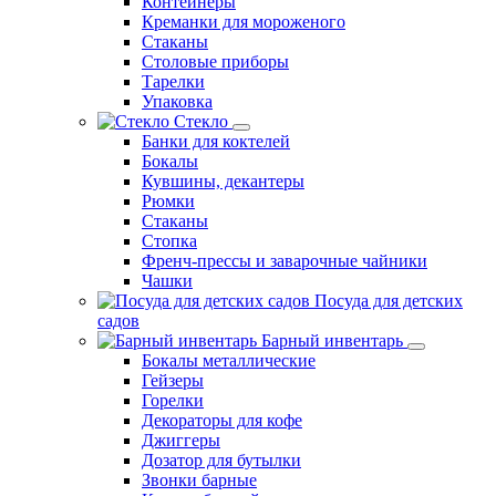
Контейнеры
Креманки для мороженого
Стаканы
Столовые приборы
Тарелки
Упаковка
Стекло
Банки для коктелей
Бокалы
Кувшины, декантеры
Рюмки
Стаканы
Стопка
Френч-прессы и заварочные чайники
Чашки
Посуда для детских
садов
Барный инвентарь
Бокалы металлические
Гейзеры
Горелки
Декораторы для кофе
Джиггеры
Дозатор для бутылки
Звонки барные