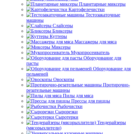
Планетарные миксеры
Картофелечистки
Тестозакаточные
машины
Слайсеры
Бликсеры
Куттеры
Массажеры для мяса
Миксеры
Мукопросеиватель
Оборудование для
пасты
Оборудование для
пельменей
Овоскопы
Протирочно-
резательные машины
Пилы для мяса
Прессы для пиццы
Рыбочистки
Сырорезки
Сыротерки
Тендерайзеры
(мясорыхлители)