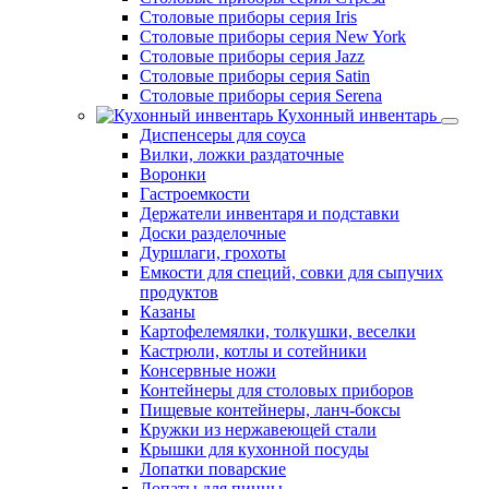
Столовые приборы серия Iris
Столовые приборы серия New York
Столовые приборы серия Jazz
Столовые приборы серия Satin
Столовые приборы серия Serena
Кухонный инвентарь
Диспенсеры для соуса
Вилки, ложки раздаточные
Воронки
Гастроемкости
Держатели инвентаря и подставки
Доски разделочные
Дуршлаги, грохоты
Емкости для специй, совки для сыпучих
продуктов
Казаны
Картофелемялки, толкушки, веселки
Кастрюли, котлы и сотейники
Консервные ножи
Контейнеры для столовых приборов
Пищевые контейнеры, ланч-боксы
Кружки из нержавеющей стали
Крышки для кухонной посуды
Лопатки поварские
Лопаты для пиццы