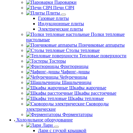
Пароварки
Печи СВЧ
Плиты
Газовые плиты
Индукционные плиты
Электрические плиты
Полки тепловые
настольные
Пончиковые аппараты
Столы тепловые
Тепловые поверхности
Тостеры
Фритюрницы
Чафинг-дишы
Чебуречницы
Шашлычницы
Шкафы жарочные
Шкафы расстоечные
Шкафы тепловые
Сковороды
электрические
Ферментаторы
Холодильное оборудование
Лари
Лари с глухой крышкой