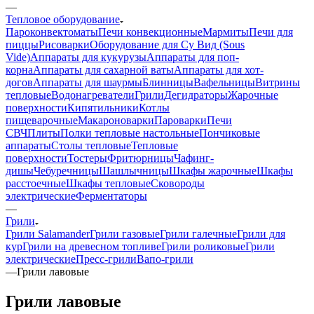
—
Тепловое оборудование
Пароконвектоматы
Печи конвекционные
Мармиты
Печи для
пиццы
Рисоварки
Оборудование для Су Вид (Sous
Vide)
Аппараты для кукурузы
Аппараты для поп-
корна
Аппараты для сахарной ваты
Аппараты для хот-
догов
Аппараты для шаурмы
Блинницы
Вафельницы
Витрины
тепловые
Водонагреватели
Грили
Дегидраторы
Жарочные
поверхности
Кипятильники
Котлы
пищеварочные
Макароноварки
Пароварки
Печи
СВЧ
Плиты
Полки тепловые настольные
Пончиковые
аппараты
Столы тепловые
Тепловые
поверхности
Тостеры
Фритюрницы
Чафинг-
дишы
Чебуречницы
Шашлычницы
Шкафы жарочные
Шкафы
расстоечные
Шкафы тепловые
Сковороды
электрические
Ферментаторы
—
Грили
Грили Salamander
Грили газовые
Грили галечные
Грили для
кур
Грили на древесном топливе
Грили роликовые
Грили
электрические
Пресс-грили
Вапо-грили
—
Грили лавовые
Грили лавовые