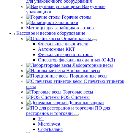
для упаковочного оборудования
Вакуумные
упаковщики
Горячие столы
Запайщики
Матрицы для запайщиков лотков
Кассовое и весовое оборудование
Онлайн-кассы
Фискальные накопители
Автономные ККТ
Фискальные регистраторы
Оператор фискальных данных (ОФД)
Лабораторные весы
Напольные весы
Порционные весы
С печатью этикеток
весы
Торговые весы
POS-Системы
Денежные ящики
ПО для
ресторанов и торговли
1С
Microinvest
СофтБаланс