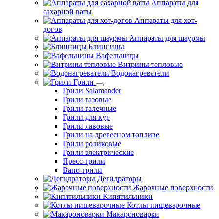
Аппараты для
сахарной ваты
Аппараты для хот-
догов
Аппараты для шаурмы
Блинницы
Вафельницы
Витрины тепловые
Водонагреватели
Грили
Грили Salamander
Грили газовые
Грили галечные
Грили для кур
Грили лавовые
Грили на древесном топливе
Грили роликовые
Грили электрические
Пресс-грили
Вапо-грили
Дегидраторы
Жарочные поверхности
Кипятильники
Котлы пищеварочные
Макароноварки