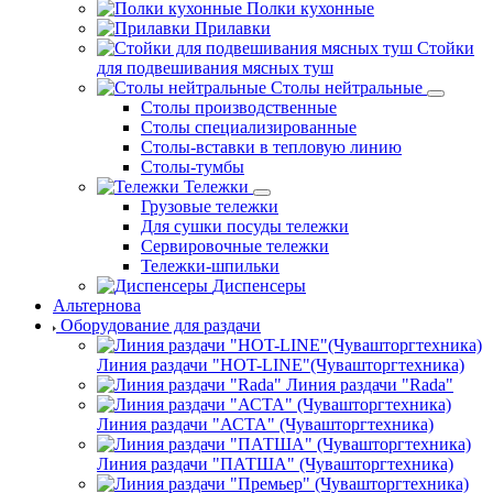
Полки кухонные
Прилавки
Стойки
для подвешивания мясных туш
Столы нейтральные
Столы производственные
Столы специализированные
Столы-вставки в тепловую линию
Столы-тумбы
Тележки
Грузовые тележки
Для сушки посуды тележки
Сервировочные тележки
Тележки-шпильки
Диспенсеры
Альтернова
Оборудование для раздачи
Линия раздачи "HOT-LINE"(Чувашторгтехника)
Линия раздачи "Rada"
Линия раздачи "АСТА" (Чувашторгтехника)
Линия раздачи "ПАТША" (Чувашторгтехника)