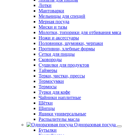
Лотки
Мантоварки
Мельницы для специй
Мерная посуда
Миски и тазы
Молотки, топорики для отбивания мяса
Ножи и аксессуары
Половники, шумовки, черпаки
Противни, хлебные формы
Сетки для пиццы
Сковороды
Сушилки для продуктов
Таймеры
Терки, чистки, прессы
Термосумки
Термосы
Турки для кофе
Чайники наплитные
Щётки
Щипцы
Ящики универсальные
Распылителы масла
Одноразовая посуда
Бутылки