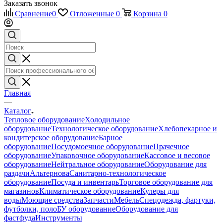
Заказать звонок
Сравнение
0
Отложенные
0
Корзина
0
Главная
—
Каталог
Тепловое оборудование
Холодильное
оборудование
Технологическое оборудование
Хлебопекарное и
кондитерское оборудование
Барное
оборудование
Посудомоечное оборудование
Прачечное
оборудование
Упаковочное оборудование
Кассовое и весовое
оборудование
Нейтральное оборудование
Оборудование для
раздачи
Альтернова
Санитарно-технологическое
оборудование
Посуда и инвентарь
Торговое оборудование для
магазинов
Климатическое оборудование
Кулеры для
воды
Моющие средства
Запчасти
Мебель
Спецодежда, фартуки,
футболки, поло
БУ оборудование
Оборудование для
фастфуда
Инструменты