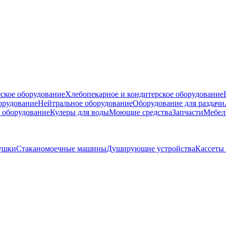
ское оборудование
Хлебопекарное и кондитерское оборудование
борудование
Нейтральное оборудование
Оборудование для раздачи
 оборудование
Кулеры для воды
Моющие средства
Запчасти
Мебел
ушки
Стаканомоечные машины
Душирующие устройства
Кассеты