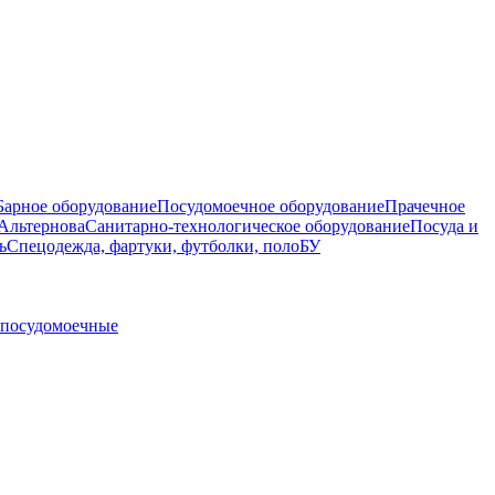
Барное оборудование
Посудомоечное оборудование
Прачечное
Альтернова
Санитарно-технологическое оборудование
Посуда и
ь
Спецодежда, фартуки, футболки, поло
БУ
 посудомоечные