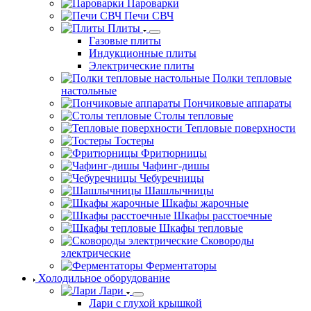
Пароварки
Печи СВЧ
Плиты
Газовые плиты
Индукционные плиты
Электрические плиты
Полки тепловые
настольные
Пончиковые аппараты
Столы тепловые
Тепловые поверхности
Тостеры
Фритюрницы
Чафинг-дишы
Чебуречницы
Шашлычницы
Шкафы жарочные
Шкафы расстоечные
Шкафы тепловые
Сковороды
электрические
Ферментаторы
Холодильное оборудование
Лари
Лари с глухой крышкой