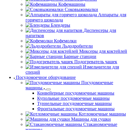
Кофемашины
Соковыжималки
Аппараты для
горячего шоколада
Блендеры
Диспенсеры для
напитков
Кофемолки
Льдодробители
Миксеры для коктейлей
Барные станции
Подогреватель чашек
Измельчители для
специй
Посудомоечное оборудование
Посудомоечные
машины
Конвейерные посудомоечные машины
Купольные посудомоечные машины
Туннельные посудомоечные машины
Фронтальные посудомоечные машины
Котломоечные машины
Машины для сушки
Стаканомоечные
машины