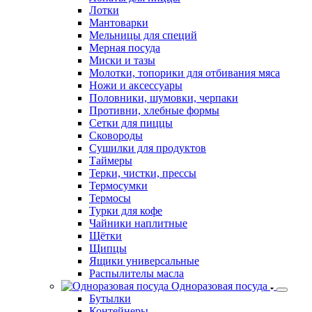
Лотки
Мантоварки
Мельницы для специй
Мерная посуда
Миски и тазы
Молотки, топорики для отбивания мяса
Ножи и аксессуары
Половники, шумовки, черпаки
Противни, хлебные формы
Сетки для пиццы
Сковороды
Сушилки для продуктов
Таймеры
Терки, чистки, прессы
Термосумки
Термосы
Турки для кофе
Чайники наплитные
Щётки
Щипцы
Ящики универсальные
Распылителы масла
Одноразовая посуда
Бутылки
Контейнеры