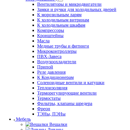
Вентиляторы и микродвигатели
Замки и ручки для холодильных дверей
К морозильным ларям
К холодильным витринам
К холодильным шкафам
Компрессоры
Кронштейны
Масла
Медные трубы и фитинги
Микроконтроллеры
ПВХ-Завеса
Воздухоохладители
Припой
Реле давления
К Кондиционерам
Соленоидные вентили и катушки
Теплоизоляция
Терморегулирующие вентили
Термостаты
Фильтры, клапаны шредера
Фреон
ТЭНы, ПЭНы
Мебель
Вешалки
Диваны