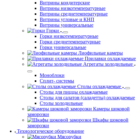
Витрины кондитерские
Витрины низкотемпературные
Витрины среднетемпературные
Витрины угловые и КНП
Витрины универсальные
Горки
Горки низкотемпературные
Горки среднетемпературные
Горки универсальные
Лиофильные камеры
Прилавки охлаждаемые
Агрегаты холодильные
Моноблоки
Сплит- системы
Столы охлаждаемые
Столы для пиццы охлаждаемые
Столы для салатов (саладетты) охлаждаемые
Столы холодильные
Камеры шоковой
заморозки
Шкафы шоковой
заморозки
Технологическое оборудование
Мясорубки