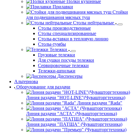
Полки кухонные
Прилавки
Стойки
для подвешивания мясных туш
Столы нейтральные
Столы производственные
Столы специализированные
Столы-вставки в тепловую линию
Столы-тумбы
Тележки
Грузовые тележки
Для сушки посуды тележки
Сервировочные тележки
Тележки-шпильки
Диспенсеры
Альтернова
Оборудование для раздачи
Линия раздачи "HOT-LINE"(Чувашторгтехника)
Линия раздачи "Rada"
Линия раздачи "АСТА" (Чувашторгтехника)
Линия раздачи "ПАТША" (Чувашторгтехника)