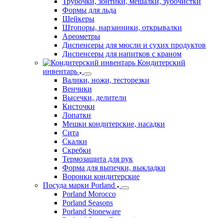
Трубочки, зонтики, мешалки, зубочистки
Формы для льда
Шейкеры
Штопоры, нарзанники, открывалки
Ареометры
Диспенсеры для мюсли и сухих продуктов
Диспенсеры для напитков с краном
Кондитерский
инвентарь
Валики, ножи, тесторезки
Венчики
Высечки, делители
Кисточки
Лопатки
Мешки кондитерские, насадки
Сита
Скалки
Скребки
Термозащита для рук
Форма для выпечки, выкладки
Воронки кондитерские
Посуда марки Porland
Porland Morocco
Porland Seasons
Porland Stoneware