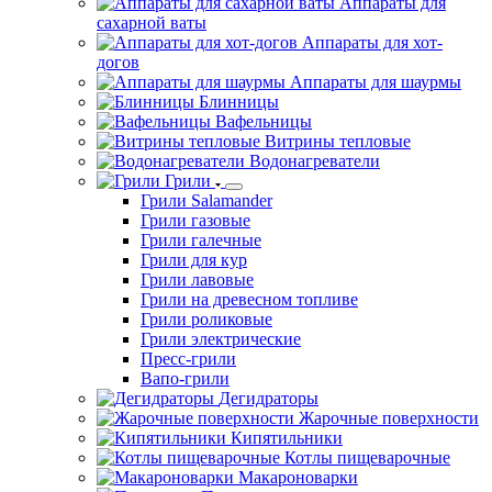
Аппараты для
сахарной ваты
Аппараты для хот-
догов
Аппараты для шаурмы
Блинницы
Вафельницы
Витрины тепловые
Водонагреватели
Грили
Грили Salamander
Грили газовые
Грили галечные
Грили для кур
Грили лавовые
Грили на древесном топливе
Грили роликовые
Грили электрические
Пресс-грили
Вапо-грили
Дегидраторы
Жарочные поверхности
Кипятильники
Котлы пищеварочные
Макароноварки