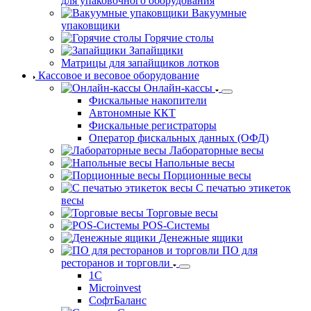
для упаковочного оборудования
Вакуумные
упаковщики
Горячие столы
Запайщики
Матрицы для запайщиков лотков
Кассовое и весовое оборудование
Онлайн-кассы
Фискальные накопители
Автономные ККТ
Фискальные регистраторы
Оператор фискальных данных (ОФД)
Лабораторные весы
Напольные весы
Порционные весы
С печатью этикеток
весы
Торговые весы
POS-Системы
Денежные ящики
ПО для
ресторанов и торговли
1С
Microinvest
СофтБаланс