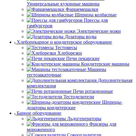
Универсальные кухонные машины
Фаршемешалки
Шприцы колбасные
Прессы для
гамбургеров
Электрические ножи
Дозаторы воды
Хлебопекарное и кондитерское оборудование
Тестомесы
Хлеборезки
Печи пекарские
Кондитерские машины
Машины
тестозакаточные
Дополнительная
комплектация
Печи ротационные
Тестоделители
Шприцы-
дозаторы кондитерские
Барное оборудование
Льдогенераторы
Фризеры для
мороженного
Сокоохладители