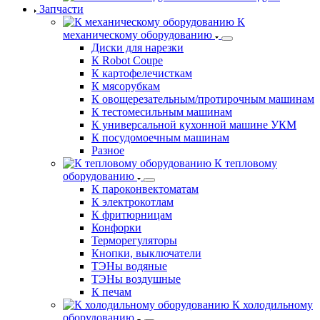
Запчасти
К
механическому оборудованию
Диски для нарезки
К Robot Coupe
К картофелечисткам
К мясорубкам
К овощерезательным/протирочным машинам
К тестомесильным машинам
К универсальной кухонной машине УКМ
К посудомоечным машинам
Разное
К тепловому
оборудованию
К пароконвектоматам
К электрокотлам
К фритюрницам
Конфорки
Терморегуляторы
Кнопки, выключатели
ТЭНы водяные
ТЭНы воздушные
К печам
К холодильному
оборудованию