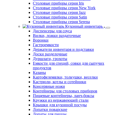
Столовые приборы серия Iris
Столовые приборы серия New York
Столовые приборы серия Jazz
Столовые приборы серия Satin
Столовые приборы серия Serena
Кухонный инвентарь
Диспенсеры для соуса
Вилки, ложки раздаточные
Воронки
Гастроемкости
Держатели инвентаря и подставки
Доски разделочные
Дуршлаги, грохоты
Емкости для специй, совки для сыпучих
продуктов
Казаны
Картофелемялки, толкушки, веселки
Кастрюли, котлы и сотейники
Консервные ножи
Контейнеры для столовых приборов
Пищевые контейнеры, ланч-боксы
Кружки из нержавеющей стали
Крышки для кухонной посуды
Лопатки поварские
Лопаты для пиццы