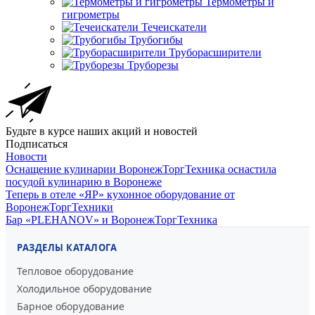
Термометры и
гигрометры
Течеискатели
Трубогибы
Труборасширители
Труборезы
Будьте в курсе наших акций и новостей
Подписаться
Новости
Оснащение кулинарии ВоронежТоргТехника оснастила
посудой кулинарию в Воронеже
Теперь в отеле «ЯР» кухонное оборудование от
ВоронежТоргТехники
Бар «PLEHANOV» и ВоронежТоргТехника
РАЗДЕЛЫ КАТАЛОГА
Тепловое оборудование
Холодильное оборудование
Барное оборудование