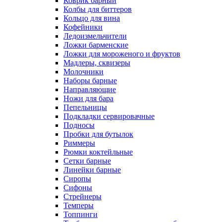
Коврик барный
Колбы для биттеров
Кольцо для вина
Кофейники
Ледоизмельчители
Ложки барменские
Ложки для мороженого и фруктов
Мадлеры, сквизеры
Молочники
Наборы барные
Направляющие
Ножи для бара
Пепельницы
Подкладки сервировачные
Подносы
Пробки для бутылок
Риммеры
Рюмки коктейльные
Сетки барные
Линейки барные
Сиропы
Сифоны
Стрейнеры
Темперы
Топпинги