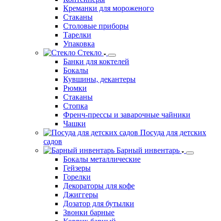
Креманки для мороженого
Стаканы
Столовые приборы
Тарелки
Упаковка
Стекло
Банки для коктелей
Бокалы
Кувшины, декантеры
Рюмки
Стаканы
Стопка
Френч-прессы и заварочные чайники
Чашки
Посуда для детских
садов
Барный инвентарь
Бокалы металлические
Гейзеры
Горелки
Декораторы для кофе
Джиггеры
Дозатор для бутылки
Звонки барные