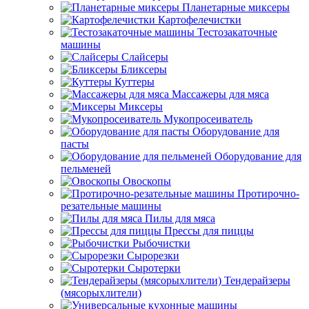
Планетарные миксеры
Картофелечистки
Тестозакаточные
машины
Слайсеры
Бликсеры
Куттеры
Массажеры для мяса
Миксеры
Мукопросеиватель
Оборудование для
пасты
Оборудование для
пельменей
Овоскопы
Протирочно-
резательные машины
Пилы для мяса
Прессы для пиццы
Рыбочистки
Сырорезки
Сыротерки
Тендерайзеры
(мясорыхлители)