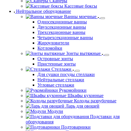
Сканеры
Кассовые боксы
Нейтральное оборудование
Ванны моечные
Односекционные ванны
Двухсекционные ванны
Трехсекционные ванны
Четырехсекционные ванны
Жироуловители
Котломойки
Зонты вытяжные
Островные зонты
Пристенные зонты
Стеллажи
Для сушки посуды стеллажи
Нейтральные стеллажи
Угловые стеллажи
Рукомойники
Шкафы кухонные
Колоды разрубочные
Ларь для овощей
Модули
Подставки для
оборудования
Подтоварники