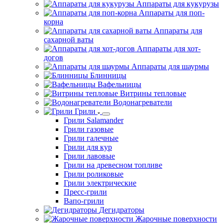
Аппараты для кукурузы
Аппараты для поп-
корна
Аппараты для
сахарной ваты
Аппараты для хот-
догов
Аппараты для шаурмы
Блинницы
Вафельницы
Витрины тепловые
Водонагреватели
Грили
Грили Salamander
Грили газовые
Грили галечные
Грили для кур
Грили лавовые
Грили на древесном топливе
Грили роликовые
Грили электрические
Пресс-грили
Вапо-грили
Дегидраторы
Жарочные поверхности