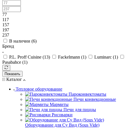
77
117
157
197
237
В наличии (
6
)
Бренд
P.L. Proff Cuisine (
13
)
Fackelmann (
1
)
Luminarc (
1
)
Pasabahce (
1
)
Показать
Каталог
Тепловое оборудование
Пароконвектоматы
Печи конвекционные
Мармиты
Печи для пиццы
Рисоварки
Оборудование для Су Вид (Sous Vide)