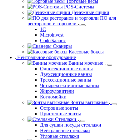
POS-Системы
Денежные ящики
ПО для
ресторанов и торговли
1С
Microinvest
СофтБаланс
Сканеры
Кассовые боксы
Нейтральное оборудование
Ванны моечные
Односекционные ванны
Двухсекционные ванны
Трехсекционные ванны
Четырехсекционные ванны
Жироуловители
Котломойки
Зонты вытяжные
Островные зонты
Пристенные зонты
Стеллажи
Для сушки посуды стеллажи
Нейтральные стеллажи
Угловые стеллажи
Рукомойники