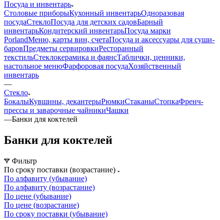
Посуда и инвентарь
Столовые приборы
Кухонный инвентарь
Одноразовая
посуда
Стекло
Посуда для детских садов
Барный
инвентарь
Кондитерский инвентарь
Посуда марки
Porland
Меню, карты вин, счета
Посуда и аксессуары для суши-
баров
Предметы сервировки
Ресторанный
текстиль
Стеклокерамика и фаянс
Таблички, ценники,
настольное меню
Фарфоровая посуда
Хозяйственный
инвентарь
—
Стекло
Бокалы
Кувшины, декантеры
Рюмки
Стаканы
Стопка
Френч-
прессы и заварочные чайники
Чашки
—
Банки для коктелей
Банки для коктелей
Фильтр
По сроку поставки (возрастание)
По алфавиту (убывание)
По алфавиту (возрастание)
По цене (убывание)
По цене (возрастание)
По сроку поставки (убывание)