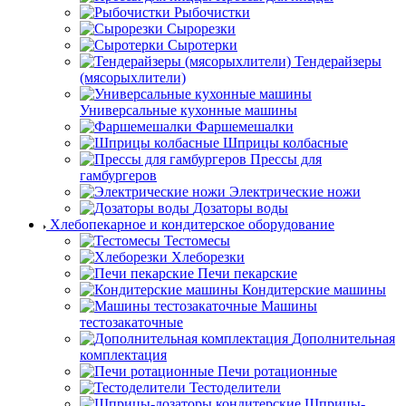
Рыбочистки
Сырорезки
Сыротерки
Тендерайзеры
(мясорыхлители)
Универсальные кухонные машины
Фаршемешалки
Шприцы колбасные
Прессы для
гамбургеров
Электрические ножи
Дозаторы воды
Хлебопекарное и кондитерское оборудование
Тестомесы
Хлеборезки
Печи пекарские
Кондитерские машины
Машины
тестозакаточные
Дополнительная
комплектация
Печи ротационные
Тестоделители
Шприцы-