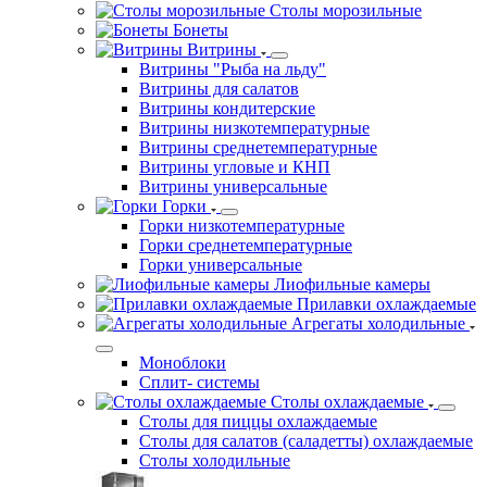
Столы морозильные
Бонеты
Витрины
Витрины "Рыба на льду"
Витрины для салатов
Витрины кондитерские
Витрины низкотемпературные
Витрины среднетемпературные
Витрины угловые и КНП
Витрины универсальные
Горки
Горки низкотемпературные
Горки среднетемпературные
Горки универсальные
Лиофильные камеры
Прилавки охлаждаемые
Агрегаты холодильные
Моноблоки
Сплит- системы
Столы охлаждаемые
Столы для пиццы охлаждаемые
Столы для салатов (саладетты) охлаждаемые
Столы холодильные