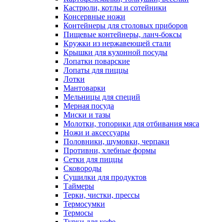
Консервные ножи
Контейнеры для столовых приборов
Пищевые контейнеры, ланч-боксы
Кружки из нержавеющей стали
Крышки для кухонной посуды
Лопатки поварские
Лопаты для пиццы
Лотки
Мантоварки
Мельницы для специй
Мерная посуда
Миски и тазы
Молотки, топорики для отбивания мяса
Ножи и аксессуары
Половники, шумовки, черпаки
Противни, хлебные формы
Сетки для пиццы
Сковороды
Сушилки для продуктов
Таймеры
Терки, чистки, прессы
Термосумки
Термосы
Турки для кофе
Чайники наплитные