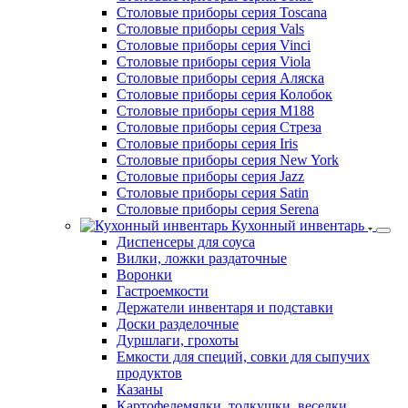
Столовые приборы серия Vals
Столовые приборы серия Vinci
Столовые приборы серия Viola
Столовые приборы серия Аляска
Столовые приборы серия Колобок
Столовые приборы серия М188
Столовые приборы серия Стреза
Столовые приборы серия Iris
Столовые приборы серия New York
Столовые приборы серия Jazz
Столовые приборы серия Satin
Столовые приборы серия Serena
Кухонный инвентарь
Диспенсеры для соуса
Вилки, ложки раздаточные
Воронки
Гастроемкости
Держатели инвентаря и подставки
Доски разделочные
Дуршлаги, грохоты
Емкости для специй, совки для сыпучих
продуктов
Казаны
Картофелемялки, толкушки, веселки
Кастрюли, котлы и сотейники