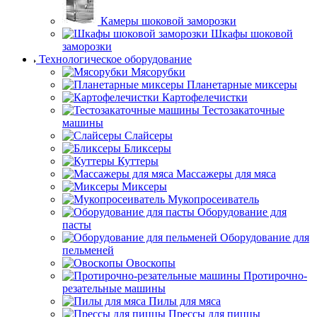
Камеры шоковой заморозки
Шкафы шоковой
заморозки
Технологическое оборудование
Мясорубки
Планетарные миксеры
Картофелечистки
Тестозакаточные
машины
Слайсеры
Бликсеры
Куттеры
Массажеры для мяса
Миксеры
Мукопросеиватель
Оборудование для
пасты
Оборудование для
пельменей
Овоскопы
Протирочно-
резательные машины
Пилы для мяса
Прессы для пиццы