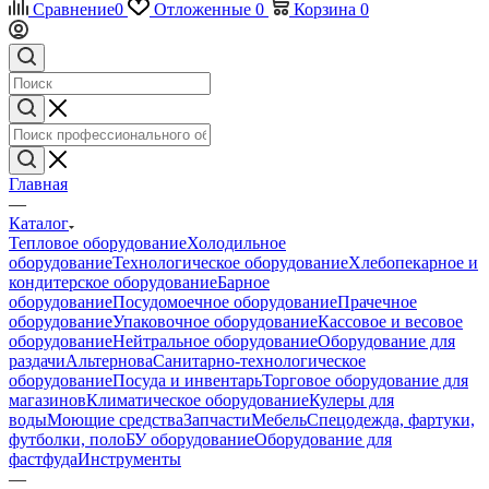
Сравнение
0
Отложенные
0
Корзина
0
Главная
—
Каталог
Тепловое оборудование
Холодильное
оборудование
Технологическое оборудование
Хлебопекарное и
кондитерское оборудование
Барное
оборудование
Посудомоечное оборудование
Прачечное
оборудование
Упаковочное оборудование
Кассовое и весовое
оборудование
Нейтральное оборудование
Оборудование для
раздачи
Альтернова
Санитарно-технологическое
оборудование
Посуда и инвентарь
Торговое оборудование для
магазинов
Климатическое оборудование
Кулеры для
воды
Моющие средства
Запчасти
Мебель
Спецодежда, фартуки,
футболки, поло
БУ оборудование
Оборудование для
фастфуда
Инструменты
—