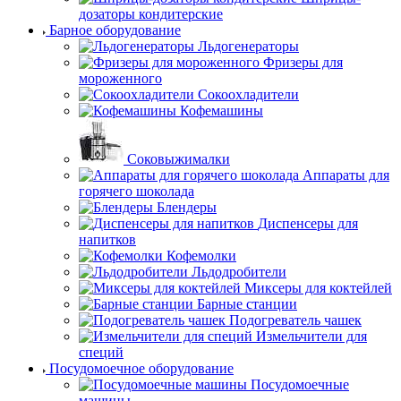
дозаторы кондитерские
Барное оборудование
Льдогенераторы
Фризеры для
мороженного
Сокоохладители
Кофемашины
Соковыжималки
Аппараты для
горячего шоколада
Блендеры
Диспенсеры для
напитков
Кофемолки
Льдодробители
Миксеры для коктейлей
Барные станции
Подогреватель чашек
Измельчители для
специй
Посудомоечное оборудование
Посудомоечные
машины