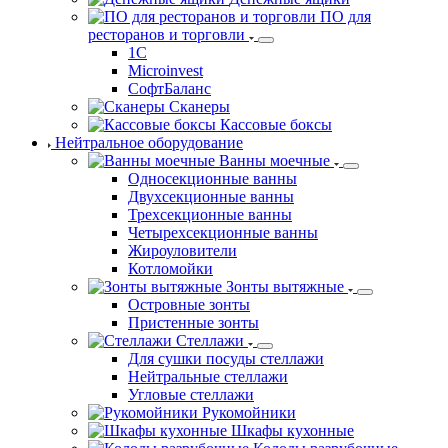
Напольные весы
Порционные весы
С печатью этикеток весы
Торговые весы
POS-Системы
Денежные ящики
ПО для
ресторанов и торговли
1С
Microinvest
СофтБаланс
Сканеры
Кассовые боксы
Нейтральное оборудование
Ванны моечные
Односекционные ванны
Двухсекционные ванны
Трехсекционные ванны
Четырехсекционные ванны
Жироуловители
Котломойки
Зонты вытяжные
Островные зонты
Пристенные зонты