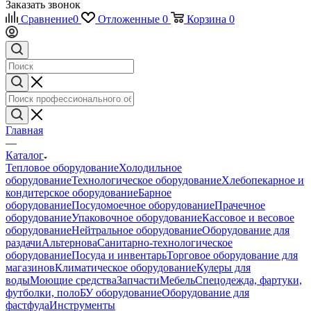
Заказать звонок
Сравнение
0
Отложенные
0
Корзина
0
Главная
—
Каталог
Тепловое оборудование
Холодильное
оборудование
Технологическое оборудование
Хлебопекарное и
кондитерское оборудование
Барное
оборудование
Посудомоечное оборудование
Прачечное
оборудование
Упаковочное оборудование
Кассовое и весовое
оборудование
Нейтральное оборудование
Оборудование для
раздачи
Альтернова
Санитарно-технологическое
оборудование
Посуда и инвентарь
Торговое оборудование для
магазинов
Климатическое оборудование
Кулеры для
воды
Моющие средства
Запчасти
Мебель
Спецодежда, фартуки,
футболки, поло
БУ оборудование
Оборудование для
фастфуда
Инструменты