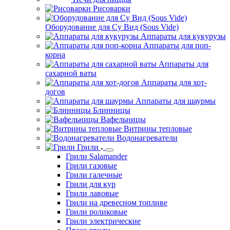
Рисоварки
Оборудование для Су Вид (Sous Vide)
Аппараты для кукурузы
Аппараты для поп-
корна
Аппараты для
сахарной ваты
Аппараты для хот-
догов
Аппараты для шаурмы
Блинницы
Вафельницы
Витрины тепловые
Водонагреватели
Грили
Грили Salamander
Грили газовые
Грили галечные
Грили для кур
Грили лавовые
Грили на древесном топливе
Грили роликовые
Грили электрические