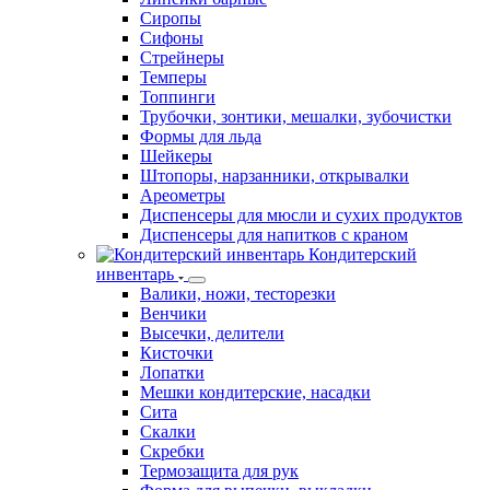
Подносы
Пробки для бутылок
Риммеры
Рюмки коктейльные
Сетки барные
Линейки барные
Сиропы
Сифоны
Стрейнеры
Темперы
Топпинги
Трубочки, зонтики, мешалки, зубочистки
Формы для льда
Шейкеры
Штопоры, нарзанники, открывалки
Ареометры
Диспенсеры для мюсли и сухих продуктов
Диспенсеры для напитков с краном
Кондитерский
инвентарь
Валики, ножи, тесторезки
Венчики
Высечки, делители
Кисточки