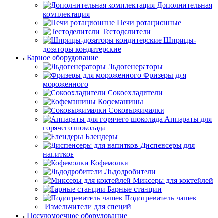
Дополнительная
комплектация
Печи ротационные
Тестоделители
Шприцы-
дозаторы кондитерские
Барное оборудование
Льдогенераторы
Фризеры для
мороженного
Сокоохладители
Кофемашины
Соковыжималки
Аппараты для
горячего шоколада
Блендеры
Диспенсеры для
напитков
Кофемолки
Льдодробители
Миксеры для коктейлей
Барные станции
Подогреватель чашек
Измельчители для
специй