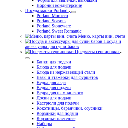
Лопатки
Мешки кондитерские, насадки
Сита
Скалки
Скребки
Термозащита для рук
Форма для выпечки, выкладки
Воронки кондитерские
Посуда марки Porland
Porland Morocco
Porland Seasons
Porland Stoneware
Porland Sweet Romantic
Меню, карты вин, счета
Посуда и
аксессуары для суши-баров
Предметы сервировки
Банки для подачи
Блюда для подачи
Блюда из нержавеющей стали
Вазы и этажерки для фуршетов
Ведра для льда
Ведра для подачи
Ведра для шампанского