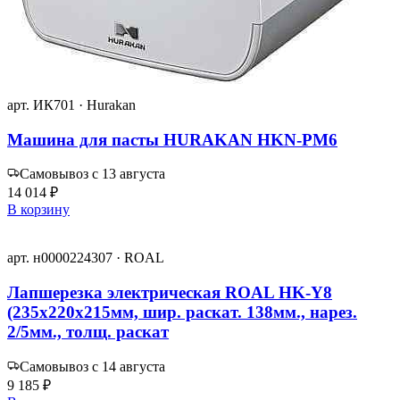
арт. ИК701 · Hurakan
Машина для пасты HURAKAN HKN-PM6
Самовывоз с 13 августа
14 014 ₽
В корзину
арт. н0000224307 · ROAL
Лапшерезка электрическая ROAL HK-Y8
(235х220х215мм, шир. раскат. 138мм., нарез.
2/5мм., толщ. раскат
Самовывоз с 14 августа
9 185 ₽