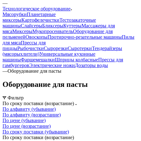
—
Технологическое оборудование
Мясорубки
Планетарные
миксеры
Картофелечистки
Тестозакаточные
машины
Слайсеры
Бликсеры
Куттеры
Массажеры для
мяса
Миксеры
Мукопросеиватель
Оборудование для
пельменей
Овоскопы
Протирочно-резательные машины
Пилы
для мяса
Прессы для
пиццы
Рыбочистки
Сырорезки
Сыротерки
Тендерайзеры
(мясорыхлители)
Универсальные кухонные
машины
Фаршемешалки
Шприцы колбасные
Прессы для
гамбургеров
Электрические ножи
Дозаторы воды
—
Оборудование для пасты
Оборудование для пасты
Фильтр
По сроку поставки (возрастание)
По алфавиту (убывание)
По алфавиту (возрастание)
По цене (убывание)
По цене (возрастание)
По сроку поставки (убывание)
По сроку поставки (возрастание)