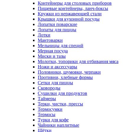
Емкости для специй, совки для сыпучих
продуктов
Казаны
Картофелемялки, толкушки, веселки
Кастрюли, котлы и сотейники
Консервные ножи
Контейнеры для столовых приборов
Пищевые контейнеры, ланч-боксы
Кружки из нержавеющей стали
Крышки для кухонной посуды
Лопатки поварские
Лопаты для пиццы
Лотки
Мантоварки
Мельницы для специй
Мерная посуда
Миски и тазы
Молотки, топорики для отбивания мяса
Ножи и аксессуары
Половники, шумовки, черпаки
Противни, хлебные формы
Сетки для пиццы
Сковороды
Сушилки для продуктов
Таймеры