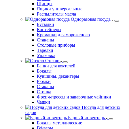
Терки, чистки, прессы
Термосумки
Термосы
Турки для кофе
Чайники наплитные
Щётки
Щипцы
Ящики универсальные
Распылителы масла
Одноразовая посуда
Бутылки
Контейнеры
Креманки для мороженого
Стаканы
Столовые приборы
Тарелки
Упаковка
Стекло
Банки для коктелей
Бокалы
Кувшины, декантеры
Рюмки
Стаканы
Стопка
Френч-прессы и заварочные чайники