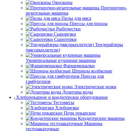
Овоскопы
Протирочно-
резательные машины
Пилы для мяса
Прессы для пиццы
Рыбочистки
Сырорезки
Сыротерки
Тендерайзеры
(мясорыхлители)
Универсальные кухонные машины
Фаршемешалки
Шприцы колбасные
Прессы для
гамбургеров
Электрические ножи
Дозаторы воды
Хлебопекарное и кондитерское оборудование
Тестомесы
Хлеборезки
Печи пекарские
Кондитерские машины
Машины
тестозакаточные