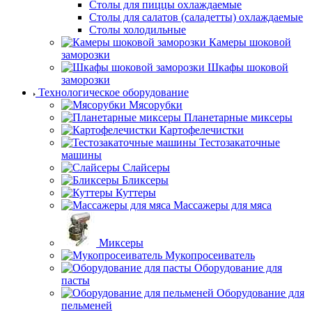
Столы для пиццы охлаждаемые
Столы для салатов (саладетты) охлаждаемые
Столы холодильные
Камеры шоковой
заморозки
Шкафы шоковой
заморозки
Технологическое оборудование
Мясорубки
Планетарные миксеры
Картофелечистки
Тестозакаточные
машины
Слайсеры
Бликсеры
Куттеры
Массажеры для мяса
Миксеры
Мукопросеиватель
Оборудование для
пасты
Оборудование для
пельменей