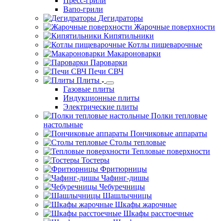
Пресс-грили
Вапо-грили
Дегидраторы
Жарочные поверхности
Кипятильники
Котлы пищеварочные
Макароноварки
Пароварки
Печи СВЧ
Плиты
Газовые плиты
Индукционные плиты
Электрические плиты
Полки тепловые
настольные
Пончиковые аппараты
Столы тепловые
Тепловые поверхности
Тостеры
Фритюрницы
Чафинг-дишы
Чебуречницы
Шашлычницы
Шкафы жарочные
Шкафы расстоечные