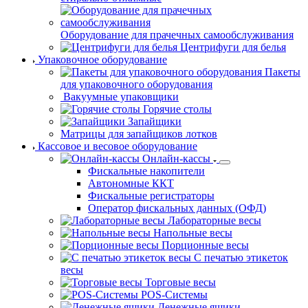
гладильные
Вспомогательное оборудование
Каландры гладильные
Машины
стирально-отжимные
Оборудование для прачечных самообслуживания
Центрифуги для белья
Упаковочное оборудование
Пакеты
для упаковочного оборудования
Вакуумные
упаковщики
Горячие столы
Запайщики
Матрицы для запайщиков лотков
Кассовое и весовое оборудование
Онлайн-кассы
Фискальные накопители
Автономные ККТ
Фискальные регистраторы
Оператор фискальных данных (ОФД)
Лабораторные весы