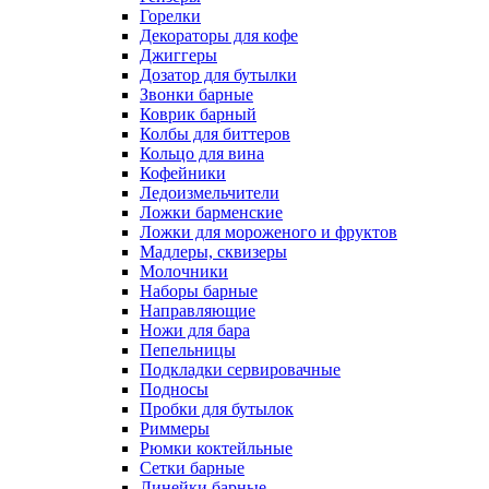
Чашки
Посуда для детских
садов
Барный инвентарь
Бокалы металлические
Гейзеры
Горелки
Декораторы для кофе
Джиггеры
Дозатор для бутылки
Звонки барные
Коврик барный
Колбы для биттеров
Кольцо для вина
Кофейники
Ледоизмельчители
Ложки барменские
Ложки для мороженого и фруктов
Мадлеры, сквизеры
Молочники
Наборы барные
Направляющие
Ножи для бара
Пепельницы
Подкладки сервировачные