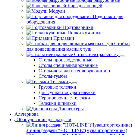
Стеллажи
Для сушки посуды стеллажи
Нейтральные стеллажи
Угловые стеллажи
Рукомойники
Шкафы кухонные
Колоды разрубочные
Ларь для овощей
Модули
Подставки для
оборудования
Подтоварники
Полки кухонные
Прилавки
Стойки
для подвешивания мясных туш
Столы нейтральные
Столы производственные
Столы специализированные
Столы-вставки в тепловую линию
Столы-тумбы
Тележки
Грузовые тележки
Для сушки посуды тележки
Сервировочные тележки