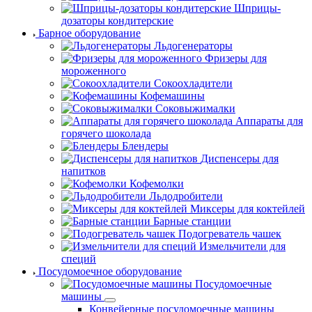
Шприцы-
дозаторы кондитерские
Барное оборудование
Льдогенераторы
Фризеры для
мороженного
Сокоохладители
Кофемашины
Соковыжималки
Аппараты для
горячего шоколада
Блендеры
Диспенсеры для
напитков
Кофемолки
Льдодробители
Миксеры для коктейлей
Барные станции
Подогреватель чашек
Измельчители для
специй
Посудомоечное оборудование
Посудомоечные
машины
Конвейерные посудомоечные машины