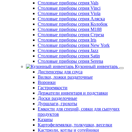
Столовые приборы серия Vals
Столовые приборы серия Vinci
Столовые приборы серия Viola
Столовые приборы серия Аляска
Столовые приборы серия Колобок
Столовые приборы серия М188
Столовые приборы серия Стреза
Столовые приборы серия Iris
Столовые приборы серия New York
Столовые приборы серия Jazz
Столовые приборы серия Satin
Столовые приборы серия Serena
Кухонный инвентарь
Диспенсеры для соуса
Вилки, ложки раздаточные
Воронки
Гастроемкости
Держатели инвентаря и подставки
Доски разделочные
Дуршлаги, грохоты
Емкости для специй, совки для сыпучих
продуктов
Казаны
Картофелемялки, толкушки, веселки
Кастрюли, котлы и сотейники