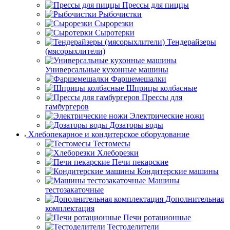
Прессы для пиццы
Рыбочистки
Сырорезки
Сыротерки
Тендерайзеры
(мясорыхлители)
Универсальные кухонные машины
Фаршемешалки
Шприцы колбасные
Прессы для
гамбургеров
Электрические ножи
Дозаторы воды
Хлебопекарное и кондитерское оборудование
Тестомесы
Хлеборезки
Печи пекарские
Кондитерские машины
Машины
тестозакаточные
Дополнительная
комплектация
Печи ротационные
Тестоделители