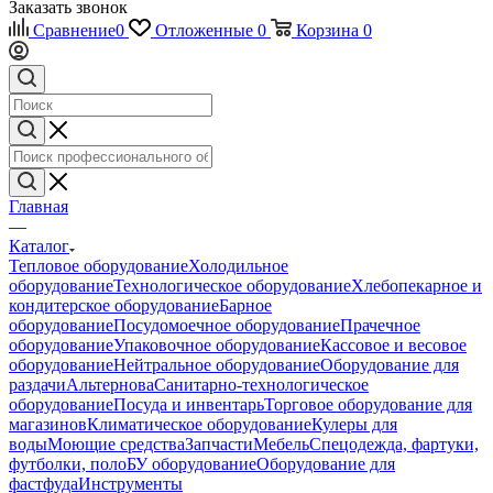
Заказать звонок
Сравнение
0
Отложенные
0
Корзина
0
Главная
—
Каталог
Тепловое оборудование
Холодильное
оборудование
Технологическое оборудование
Хлебопекарное и
кондитерское оборудование
Барное
оборудование
Посудомоечное оборудование
Прачечное
оборудование
Упаковочное оборудование
Кассовое и весовое
оборудование
Нейтральное оборудование
Оборудование для
раздачи
Альтернова
Санитарно-технологическое
оборудование
Посуда и инвентарь
Торговое оборудование для
магазинов
Климатическое оборудование
Кулеры для
воды
Моющие средства
Запчасти
Мебель
Спецодежда, фартуки,
футболки, поло
БУ оборудование
Оборудование для
фастфуда
Инструменты