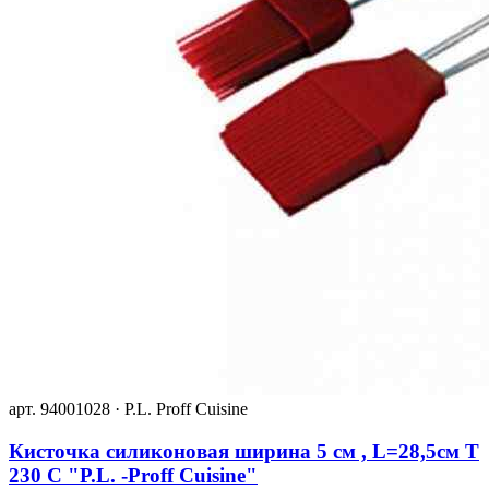
арт. 94001028 · P.L. Proff Cuisine
Кисточка силиконовая ширина 5 см , L=28,5см T
230 С "P.L. -Proff Cuisine"