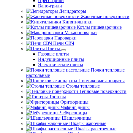
Пресс-грили
Вапо-грили
Дегидраторы
Жарочные поверхности
Кипятильники
Котлы пищеварочные
Макароноварки
Пароварки
Печи СВЧ
Плиты
Газовые плиты
Индукционные плиты
Электрические плиты
Полки тепловые
настольные
Пончиковые аппараты
Столы тепловые
Тепловые поверхности
Тостеры
Фритюрницы
Чафинг-дишы
Чебуречницы
Шашлычницы
Шкафы жарочные
Шкафы расстоечные