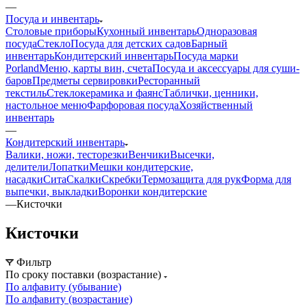
—
Посуда и инвентарь
Столовые приборы
Кухонный инвентарь
Одноразовая
посуда
Стекло
Посуда для детских садов
Барный
инвентарь
Кондитерский инвентарь
Посуда марки
Porland
Меню, карты вин, счета
Посуда и аксессуары для суши-
баров
Предметы сервировки
Ресторанный
текстиль
Стеклокерамика и фаянс
Таблички, ценники,
настольное меню
Фарфоровая посуда
Хозяйственный
инвентарь
—
Кондитерский инвентарь
Валики, ножи, тесторезки
Венчики
Высечки,
делители
Лопатки
Мешки кондитерские,
насадки
Сита
Скалки
Скребки
Термозащита для рук
Форма для
выпечки, выкладки
Воронки кондитерские
—
Кисточки
Кисточки
Фильтр
По сроку поставки (возрастание)
По алфавиту (убывание)
По алфавиту (возрастание)