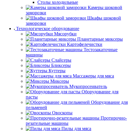
Столы холодильные
Камеры шоковой
заморозки
Шкафы шоковой
заморозки
Технологическое оборудование
Мясорубки
Планетарные миксеры
Картофелечистки
Тестозакаточные
машины
Слайсеры
Бликсеры
Куттеры
Массажеры для мяса
Миксеры
Мукопросеиватель
Оборудование для
пасты
Оборудование для
пельменей
Овоскопы
Протирочно-
резательные машины
Пилы для мяса