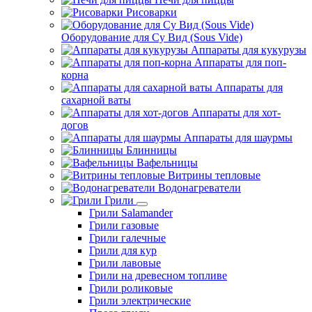
Рисоварки
Оборудование для Су Вид (Sous Vide)
Аппараты для кукурузы
Аппараты для поп-
корна
Аппараты для
сахарной ваты
Аппараты для хот-
догов
Аппараты для шаурмы
Блинницы
Вафельницы
Витрины тепловые
Водонагреватели
Грили
Грили Salamander
Грили газовые
Грили галечные
Грили для кур
Грили лавовые
Грили на древесном топливе
Грили роликовые
Грили электрические