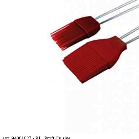
арт. 94001027 · P.L. Proff Cuisine