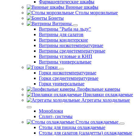
Фармацевтические шкафы
Винные шкафы
Столы морозильные
Бонеты
Витрины
Витрины "Рыба на льду"
Витрины для салатов
Витрины кондитерские
Витрины низкотемпературные
Витрины среднетемпературные
Витрины угловые и КНП
Витрины универсальные
Горки
Горки низкотемпературные
Горки среднетемпературные
Горки универсальные
Лиофильные камеры
Прилавки охлаждаемые
Агрегаты холодильные
Моноблоки
Сплит- системы
Столы охлаждаемые
Столы для пиццы охлаждаемые
Столы для салатов (саладетты) охлаждаемые