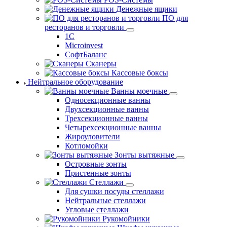
Денежные ящики
ПО для
ресторанов и торговли
1С
Microinvest
СофтБаланс
Сканеры
Кассовые боксы
Нейтральное оборудование
Ванны моечные
Односекционные ванны
Двухсекционные ванны
Трехсекционные ванны
Четырехсекционные ванны
Жироуловители
Котломойки
Зонты вытяжные
Островные зонты
Пристенные зонты
Стеллажи
Для сушки посуды стеллажи
Нейтральные стеллажи
Угловые стеллажи
Рукомойники