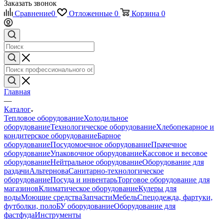
Заказать звонок
Сравнение
0
Отложенные
0
Корзина
0
Главная
—
Каталог
Тепловое оборудование
Холодильное
оборудование
Технологическое оборудование
Хлебопекарное и
кондитерское оборудование
Барное
оборудование
Посудомоечное оборудование
Прачечное
оборудование
Упаковочное оборудование
Кассовое и весовое
оборудование
Нейтральное оборудование
Оборудование для
раздачи
Альтернова
Санитарно-технологическое
оборудование
Посуда и инвентарь
Торговое оборудование для
магазинов
Климатическое оборудование
Кулеры для
воды
Моющие средства
Запчасти
Мебель
Спецодежда, фартуки,
футболки, поло
БУ оборудование
Оборудование для
фастфуда
Инструменты