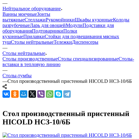
—
Нейтральное оборудование
Ванны моечные
Зонты
вытяжные
Стеллажи
Рукомойники
Шкафы кухонные
Колоды
разрубочные
Ларь для овощей
Модули
Подставки для
оборудования
Подтоварники
Полки
кухонные
Прилавки
Стойки для подвешивания мясных
туш
Столы нейтральные
Тележки
Диспенсеры
—
Столы нейтральные
Столы производственные
Столы специализированные
Столы-
вставки в тепловую линию
—
Столы-тумбы
—
Стол производственный пристенный HICOLD НСЗ-10/6Б
Стол производственный пристенный
HICOLD НСЗ-10/6Б