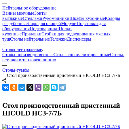
—
Нейтральное оборудование
Ванны моечные
Зонты
вытяжные
Стеллажи
Рукомойники
Шкафы кухонные
Колоды
разрубочные
Ларь для овощей
Модули
Подставки для
оборудования
Подтоварники
Полки
кухонные
Прилавки
Стойки для подвешивания мясных
туш
Столы нейтральные
Тележки
Диспенсеры
—
Столы нейтральные
Столы производственные
Столы специализированные
Столы-
вставки в тепловую линию
—
Столы-тумбы
—
Стол производственный пристенный HICOLD НСЗ-7/7Б
Стол производственный пристенный
HICOLD НСЗ-7/7Б