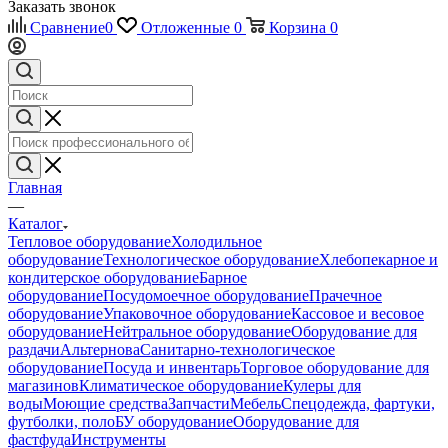
Заказать звонок
Сравнение
0
Отложенные
0
Корзина
0
Главная
—
Каталог
Тепловое оборудование
Холодильное
оборудование
Технологическое оборудование
Хлебопекарное и
кондитерское оборудование
Барное
оборудование
Посудомоечное оборудование
Прачечное
оборудование
Упаковочное оборудование
Кассовое и весовое
оборудование
Нейтральное оборудование
Оборудование для
раздачи
Альтернова
Санитарно-технологическое
оборудование
Посуда и инвентарь
Торговое оборудование для
магазинов
Климатическое оборудование
Кулеры для
воды
Моющие средства
Запчасти
Мебель
Спецодежда, фартуки,
футболки, поло
БУ оборудование
Оборудование для
фастфуда
Инструменты