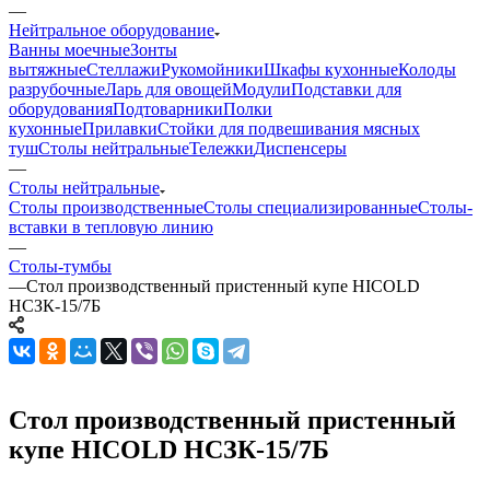
—
Нейтральное оборудование
Ванны моечные
Зонты
вытяжные
Стеллажи
Рукомойники
Шкафы кухонные
Колоды
разрубочные
Ларь для овощей
Модули
Подставки для
оборудования
Подтоварники
Полки
кухонные
Прилавки
Стойки для подвешивания мясных
туш
Столы нейтральные
Тележки
Диспенсеры
—
Столы нейтральные
Столы производственные
Столы специализированные
Столы-
вставки в тепловую линию
—
Столы-тумбы
—
Стол производственный пристенный купе HICOLD
НСЗК-15/7Б
Стол производственный пристенный
купе HICOLD НСЗК-15/7Б