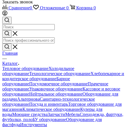
Заказать звонок
Сравнение
0
Отложенные
0
Корзина
0
Главная
—
Каталог
Тепловое оборудование
Холодильное
оборудование
Технологическое оборудование
Хлебопекарное и
кондитерское оборудование
Барное
оборудование
Посудомоечное оборудование
Прачечное
оборудование
Упаковочное оборудование
Кассовое и весовое
оборудование
Нейтральное оборудование
Оборудование для
раздачи
Альтернова
Санитарно-технологическое
оборудование
Посуда и инвентарь
Торговое оборудование для
магазинов
Климатическое оборудование
Кулеры для
воды
Моющие средства
Запчасти
Мебель
Спецодежда, фартуки,
футболки, поло
БУ оборудование
Оборудование для
фастфуда
Инструменты