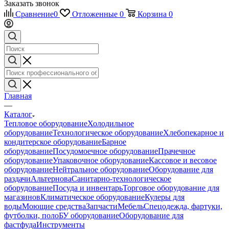
Заказать звонок
Сравнение
0
Отложенные
0
Корзина
0
Главная
—
Каталог
Тепловое оборудование
Холодильное
оборудование
Технологическое оборудование
Хлебопекарное и
кондитерское оборудование
Барное
оборудование
Посудомоечное оборудование
Прачечное
оборудование
Упаковочное оборудование
Кассовое и весовое
оборудование
Нейтральное оборудование
Оборудование для
раздачи
Альтернова
Санитарно-технологическое
оборудование
Посуда и инвентарь
Торговое оборудование для
магазинов
Климатическое оборудование
Кулеры для
воды
Моющие средства
Запчасти
Мебель
Спецодежда, фартуки,
футболки, поло
БУ оборудование
Оборудование для
фастфуда
Инструменты