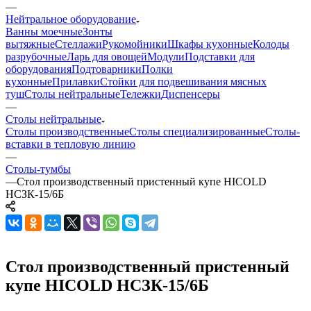
—
Нейтральное оборудование
Ванны моечные
Зонты
вытяжные
Стеллажи
Рукомойники
Шкафы кухонные
Колоды
разрубочные
Ларь для овощей
Модули
Подставки для
оборудования
Подтоварники
Полки
кухонные
Прилавки
Стойки для подвешивания мясных
туш
Столы нейтральные
Тележки
Диспенсеры
—
Столы нейтральные
Столы производственные
Столы специализированные
Столы-
вставки в тепловую линию
—
Столы-тумбы
—
Стол производственный пристенный купе HICOLD
НСЗК-15/6Б
Стол производственный пристенный
купе HICOLD НСЗК-15/6Б