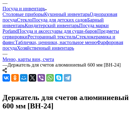
—
Посуда и инвентарь
Столовые приборы
Кухонный инвентарь
Одноразовая
посуда
Стекло
Посуда для детских садов
Барный
инвентарь
Кондитерский инвентарь
Посуда марки
Porland
Посуда и аксессуары для суши-баров
Предметы
сервировки
Ресторанный текстиль
Стеклокерамика и
фаянс
Таблички, ценники, настольное меню
Фарфоровая
посуда
Хозяйственный инвентарь
—
Меню, карты вин, счета
—
Держатель для счетов алюминиевый 600 мм [BH-24]
Держатель для счетов алюминиевый
600 мм [BH-24]