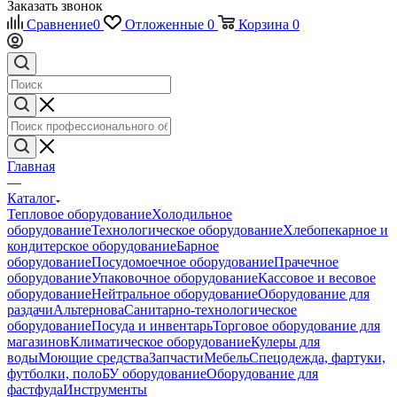
Заказать звонок
Сравнение
0
Отложенные
0
Корзина
0
Главная
—
Каталог
Тепловое оборудование
Холодильное
оборудование
Технологическое оборудование
Хлебопекарное и
кондитерское оборудование
Барное
оборудование
Посудомоечное оборудование
Прачечное
оборудование
Упаковочное оборудование
Кассовое и весовое
оборудование
Нейтральное оборудование
Оборудование для
раздачи
Альтернова
Санитарно-технологическое
оборудование
Посуда и инвентарь
Торговое оборудование для
магазинов
Климатическое оборудование
Кулеры для
воды
Моющие средства
Запчасти
Мебель
Спецодежда, фартуки,
футболки, поло
БУ оборудование
Оборудование для
фастфуда
Инструменты