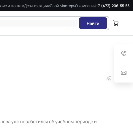
вис и монтаж
Дезинфекция
«Свой Мастер»
О компании
+7 (473) 206-55-55
Найти
селева уже позаботился об учебном периоде и