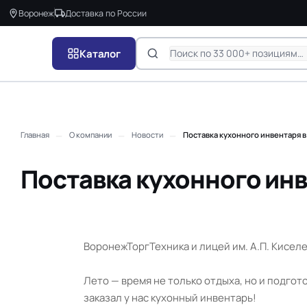
Воронеж
Доставка по России
Каталог
—
—
—
Главная
О компании
Новости
Поставка кухонного инвентаря 
Поставка кухонного ин
ВоронежТоргТехника и лицей им. А.П. Кисел
Лето — время не только отдыха, но и подгот
заказал у нас кухонный инвентарь!