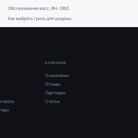
Обслуживание касс, ФН, ОФД
Как выбрать гриль для шаурмы
КОМПАНИЯ
О компании
Отзывы
Партнеры
онтроль
Статьи
стер»