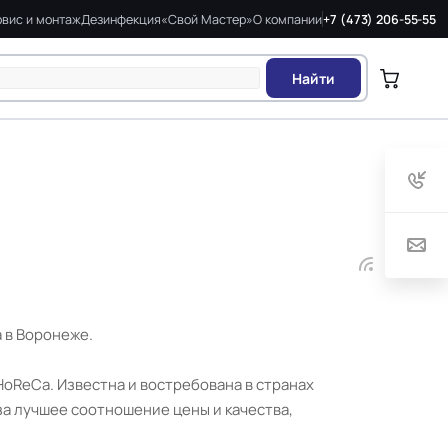
вис и монтаж
Дезинфекция
«Свой Мастер»
О компании
+7 (473) 206-55-55
Найти
a в Воронеже.
HoReCa. Известна и востребована в странах
за лучшее соотношение цены и качества,