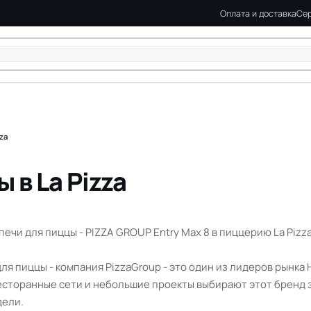
Оплата и доставка
Сер
za
 в La Pizza
чи для пиццы - PIZZA GROUP Entry Max 8 в пиццерию La Pizz
я пиццы - компания PizzaGroup - это один из лидеров рынка 
есторанные сети и небольшие проекты выбирают этот бренд 
дели.