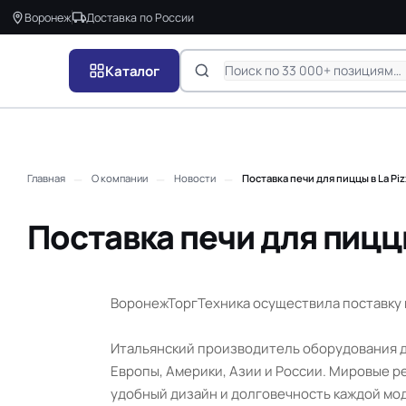
Воронеж
Доставка по России
Каталог
—
—
—
Главная
О компании
Новости
Поставка печи для пиццы в La Piz
Поставка печи для пиццы
ВоронежТоргТехника осуществила поставку пе
Итальянский производитель оборудования дл
Европы, Америки, Азии и России. Мировые р
удобный дизайн и долговечность каждой мо