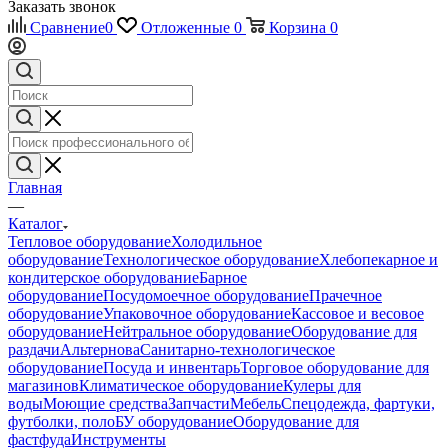
Заказать звонок
Сравнение
0
Отложенные
0
Корзина
0
Главная
—
Каталог
Тепловое оборудование
Холодильное
оборудование
Технологическое оборудование
Хлебопекарное и
кондитерское оборудование
Барное
оборудование
Посудомоечное оборудование
Прачечное
оборудование
Упаковочное оборудование
Кассовое и весовое
оборудование
Нейтральное оборудование
Оборудование для
раздачи
Альтернова
Санитарно-технологическое
оборудование
Посуда и инвентарь
Торговое оборудование для
магазинов
Климатическое оборудование
Кулеры для
воды
Моющие средства
Запчасти
Мебель
Спецодежда, фартуки,
футболки, поло
БУ оборудование
Оборудование для
фастфуда
Инструменты