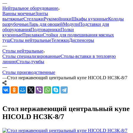
—
Нейтральное оборудование
Ванны моечные
Зонты
вытяжные
Стеллажи
Рукомойники
Шкафы кухонные
Колоды
разрубочные
Ларь для овощей
Модули
Подставки для
оборудования
Подтоварники
Полки
кухонные
Прилавки
Стойки для подвешивания мясных
туш
Столы нейтральные
Тележки
Диспенсеры
—
Столы нейтральные
Столы специализированные
Столы-вставки в тепловую
линию
Столы-тумбы
—
Столы производственные
—
Стол нержавеющий центральный купе HICOLD НСЗК-8/7
Стол нержавеющий центральный купе
HICOLD НСЗК-8/7