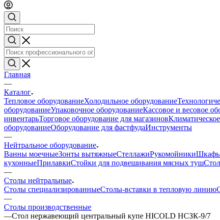
Главная
—
Каталог
Тепловое оборудование
Холодильное оборудование
Технологиче
оборудование
Упаковочное оборудование
Кассовое и весовое о
инвентарь
Торговое оборудование для магазинов
Климатическое
оборудование
Оборудование для фастфуда
Инструменты
—
Нейтральное оборудование
Ванны моечные
Зонты вытяжные
Стеллажи
Рукомойники
Шкафы
кухонные
Прилавки
Стойки для подвешивания мясных туш
Стол
—
Столы нейтральные
Столы специализированные
Столы-вставки в тепловую линию
—
Столы производственные
—
Стол нержавеющий центральный купе HICOLD НСЗК-9/7