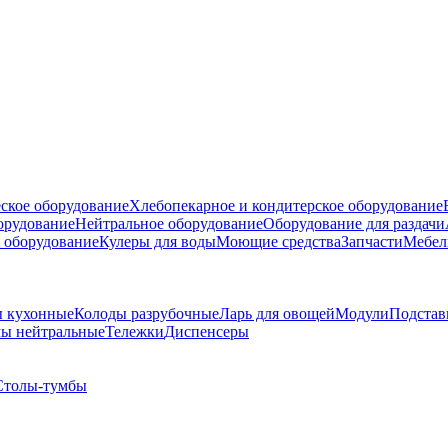
ское оборудование
Хлебопекарное и кондитерское оборудование
борудование
Нейтральное оборудование
Оборудование для раздачи
 оборудование
Кулеры для воды
Моющие средства
Запчасти
Мебел
 кухонные
Колоды разрубочные
Ларь для овощей
Модули
Подстав
ы нейтральные
Тележки
Диспенсеры
Столы-тумбы