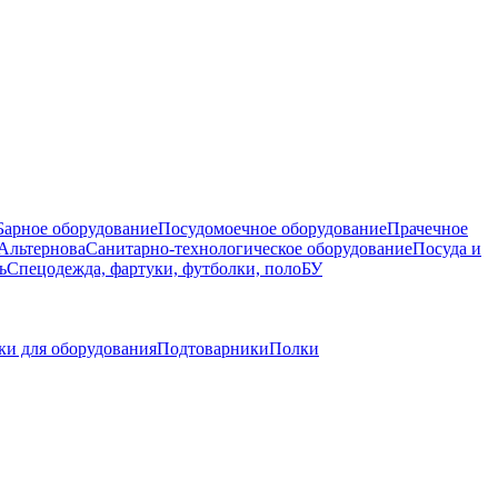
Барное оборудование
Посудомоечное оборудование
Прачечное
Альтернова
Санитарно-технологическое оборудование
Посуда и
ь
Спецодежда, фартуки, футболки, поло
БУ
ки для оборудования
Подтоварники
Полки