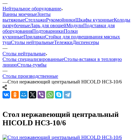
—
Нейтральное оборудование
Ванны моечные
Зонты
вытяжные
Стеллажи
Рукомойники
Шкафы кухонные
Колоды
разрубочные
Ларь для овощей
Модули
Подставки для
оборудования
Подтоварники
Полки
кухонные
Прилавки
Стойки для подвешивания мясных
туш
Столы нейтральные
Тележки
Диспенсеры
—
Столы нейтральные
Столы специализированные
Столы-вставки в тепловую
линию
Столы-тумбы
—
Столы производственные
—
Стол нержавеющий центральный HICOLD НСЗ-10/6
Стол нержавеющий центральный
HICOLD НСЗ-10/6