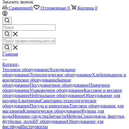
Заказать звонок
Сравнение
0
Отложенные
0
Корзина
0
Главная
—
Каталог
Тепловое оборудование
Холодильное
оборудование
Технологическое оборудование
Хлебопекарное и
кондитерское оборудование
Барное
оборудование
Посудомоечное оборудование
Прачечное
оборудование
Упаковочное оборудование
Кассовое и весовое
оборудование
Нейтральное оборудование
Оборудование для
раздачи
Альтернова
Санитарно-технологическое
оборудование
Посуда и инвентарь
Торговое оборудование для
магазинов
Климатическое оборудование
Кулеры для
воды
Моющие средства
Запчасти
Мебель
Спецодежда, фартуки,
футболки, поло
БУ оборудование
Оборудование для
фастфуда
Инструменты