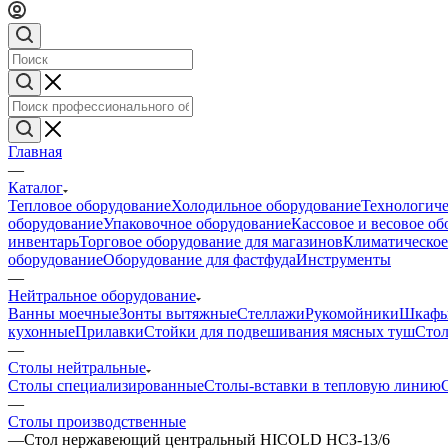
Главная
—
Каталог
Тепловое оборудование
Холодильное оборудование
Технологиче
оборудование
Упаковочное оборудование
Кассовое и весовое о
инвентарь
Торговое оборудование для магазинов
Климатическое
оборудование
Оборудование для фастфуда
Инструменты
—
Нейтральное оборудование
Ванны моечные
Зонты вытяжные
Стеллажи
Рукомойники
Шкафы
кухонные
Прилавки
Стойки для подвешивания мясных туш
Стол
—
Столы нейтральные
Столы специализированные
Столы-вставки в тепловую линию
—
Столы производственные
—
Стол нержавеющий центральный HICOLD НСЗ-13/6