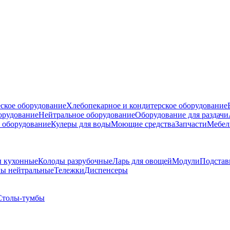
ское оборудование
Хлебопекарное и кондитерское оборудование
борудование
Нейтральное оборудование
Оборудование для раздачи
 оборудование
Кулеры для воды
Моющие средства
Запчасти
Мебел
 кухонные
Колоды разрубочные
Ларь для овощей
Модули
Подстав
ы нейтральные
Тележки
Диспенсеры
Столы-тумбы