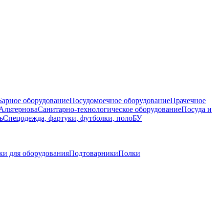
Барное оборудование
Посудомоечное оборудование
Прачечное
Альтернова
Санитарно-технологическое оборудование
Посуда и
ь
Спецодежда, фартуки, футболки, поло
БУ
ки для оборудования
Подтоварники
Полки