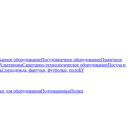
Барное оборудование
Посудомоечное оборудование
Прачечное
Альтернова
Санитарно-технологическое оборудование
Посуда и
ь
Спецодежда, фартуки, футболки, поло
БУ
ки для оборудования
Подтоварники
Полки