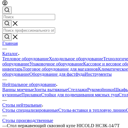
Главная
—
Каталог
Тепловое оборудование
Холодильное оборудование
Технологиче
оборудование
Упаковочное оборудование
Кассовое и весовое о
инвентарь
Торговое оборудование для магазинов
Климатическое
оборудование
Оборудование для фастфуда
Инструменты
—
Нейтральное оборудование
Ванны моечные
Зонты вытяжные
Стеллажи
Рукомойники
Шкафы
кухонные
Прилавки
Стойки для подвешивания мясных туш
Стол
—
Столы нейтральные
Столы специализированные
Столы-вставки в тепловую линию
—
Столы производственные
—
Стол нержавеющий сквозной купе HICOLD НСЗК-14/7Т