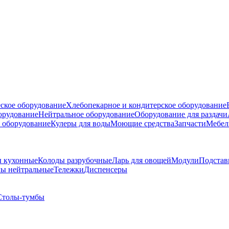
ское оборудование
Хлебопекарное и кондитерское оборудование
борудование
Нейтральное оборудование
Оборудование для раздачи
 оборудование
Кулеры для воды
Моющие средства
Запчасти
Мебел
 кухонные
Колоды разрубочные
Ларь для овощей
Модули
Подстав
ы нейтральные
Тележки
Диспенсеры
Столы-тумбы