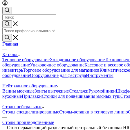
Главная
—
Каталог
Тепловое оборудование
Холодильное оборудование
Технологиче
оборудование
Упаковочное оборудование
Кассовое и весовое о
инвентарь
Торговое оборудование для магазинов
Климатическое
оборудование
Оборудование для фастфуда
Инструменты
—
Нейтральное оборудование
Ванны моечные
Зонты вытяжные
Стеллажи
Рукомойники
Шкафы
кухонные
Прилавки
Стойки для подвешивания мясных туш
Стол
—
Столы нейтральные
Столы специализированные
Столы-вставки в тепловую линию
—
Столы производственные
—
Стол нержавеющий разделочный центральный без полки H