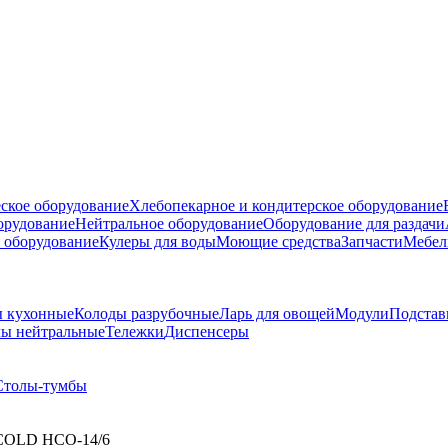
ское оборудование
Хлебопекарное и кондитерское оборудование
борудование
Нейтральное оборудование
Оборудование для раздачи
 оборудование
Кулеры для воды
Моющие средства
Запчасти
Мебел
 кухонные
Колоды разрубочные
Ларь для овощей
Модули
Подстав
ы нейтральные
Тележки
Диспенсеры
Столы-тумбы
ICOLD НСО-14/6