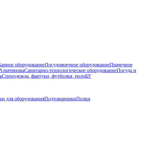
Барное оборудование
Посудомоечное оборудование
Прачечное
Альтернова
Санитарно-технологическое оборудование
Посуда и
ь
Спецодежда, фартуки, футболки, поло
БУ
ки для оборудования
Подтоварники
Полки