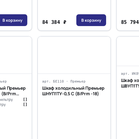
В корзину
В корзину
84 384 ₽
85 794
арт. ИК8
Шкаф х
мьер
арт. БЕ110 · Премьер
ШВУП1ТУ
ый Премьер
Шкаф холодильный Премьер
 (В/Prm
ШНУП1ТУ-0,5 С (В/Prm -18)
фильтру
[]
тру
[]