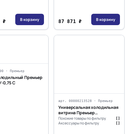
В корзину
В корзину
 ₽
87 871 ₽
90 · Премьер
олодильный Премьер
-0,75 С
арт. 00000213528 · Премьер
Универсальная холодильная
витрина Премьер
среднетемпературная
Похожие товары по фильтру
[]
ВСУП1-0,32ТУ/F1-1,3 ФАВОРИТ
Аксессуары по фильтру
[]