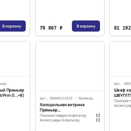
В корзину
В корзину
79 807 ₽
81 192
мьер
арт. БЕ0
ый Премьер
Шкаф х
/Prm 0...+8)
ШВУП1ТУ-
арт. 00000213535 · Премьер
+1...+10)
Похожие т
Холодильная витрина
Аксессуар
Премьер
среднетемпературная
Похожие товары по фильтру
[]
угловая ВСУП1-0,22ТУ/F1в-УН
Аксессуары по фильтру
[]
(наружн)