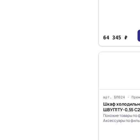
64 345 ₽
арт. БП024 · Пре
Шкаф холодильн
ШВУП1ТУ-0,55 С2
+5...+10)
Похожие товары по 
Аксессуары по филь