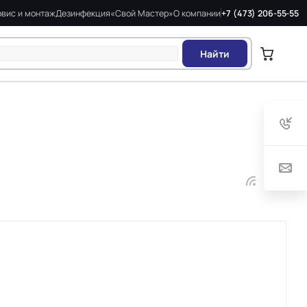
вис и монтаж
Дезинфекция
«Свой Мастер»
О компании
+7 (473) 206-55-55
Найти