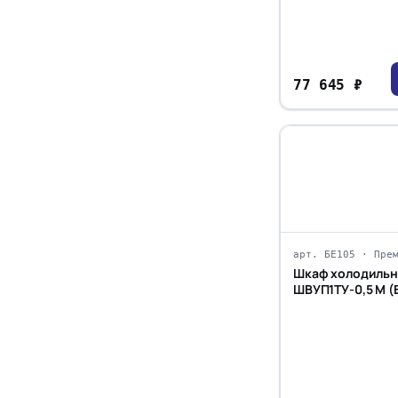
77 645 ₽
арт. БЕ105 · Пре
Шкаф холодильн
ШВУП1ТУ-0,5 М (В