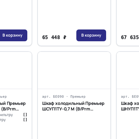
В корзину
В корзину
65 448 ₽
67 635
мьер
арт. БЕ090 · Премьер
арт. БЕ0
ый Премьер
Шкаф холодильный Премьер
Шкаф х
 (В/Prm
ШСУП1ТУ-0,7 М (В/Prm
-6...+6)
фильтру
[]
тру
[]