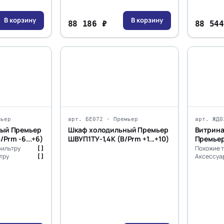
В корзину
В корзину
88 186 ₽
88 544
мьер
арт. БЕ072 · Премьер
арт. ЖД0
ый Премьер
Шкаф холодильный Премьер
Витрина
/Prm -6...+6)
ШВУП1ТУ-1,4К (В/Prm +1...+10)
Премьер
Р-1,3 (+1
фильтру
Похожие т
[]
тру
Аксессуар
[]