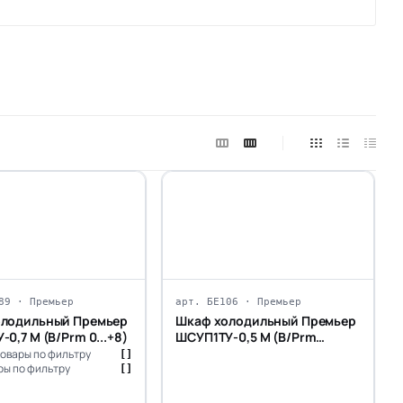
89 · Премьер
арт. БЕ106 · Премьер
олодильный Премьер
Шкаф холодильный Премьер
0,7 М (В/Prm 0...+8)
ШСУП1ТУ-0,5 М (В/Prm
-6...+6)
овары по фильтру
[]
ы по фильтру
[]