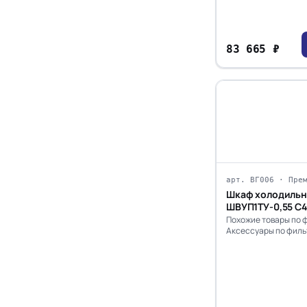
83 665 ₽
арт. ВГ006 · Пре
Шкаф холодильн
ШВУП1ТУ-0,55 С4
+5...+10)
Похожие товары по 
Аксессуары по филь