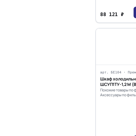
88 121 ₽
арт. БЕ104 · Пре
Шкаф холодильн
ШСУП1ТУ-1,2 М (В
Похожие товары по 
Аксессуары по филь