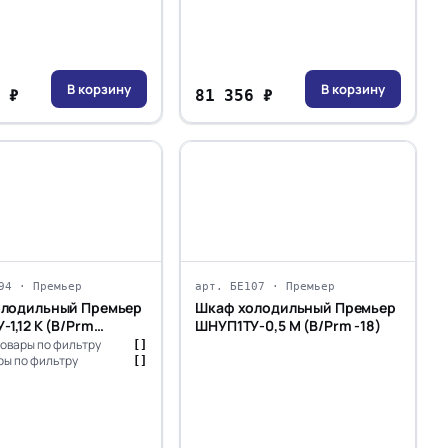
В корзину
В корзину
 ₽
81 356 ₽
94 · Премьер
арт. БЕ107 · Премьер
олодильный Премьер
Шкаф холодильный Премьер
1,12 К (В/Prm
ШНУП1ТУ-0,5 М (В/Prm -18)
овары по фильтру
[]
ы по фильтру
[]