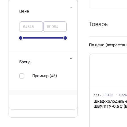
Цена
Товары
По цене (возраста
Бренд
Премьер (
48
)
арт. БЕ108 · Пре
Шкаф холодильн
ШВУП1ТУ-0,5 С (
+1...+10)