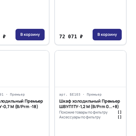
В корзину
В корзину
 ₽
72 071 ₽
91 · Премьер
арт. БЕ103 · Премьер
олодильный Премьер
Шкаф холодильный Премьер
ШНУП1ТУ-0,7 М (В/Prm -18)
ШВУП1ТУ-1,2 М (В/Prm 0...+8)
Похожие товары по фильтру
[]
Аксессуары по фильтру
[]