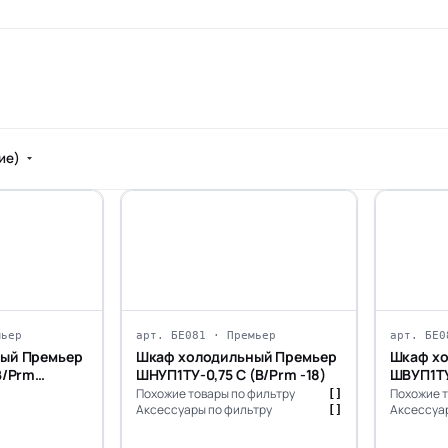
ние)
мьер
арт. БЕ081 · Премьер
арт. БЕ0
ый Премьер
Шкаф холодильный Премьер
Шкаф х
В/Prm
ШНУП1ТУ-0,75 С (В/Prm -18)
ШВУП1ТУ-
Похожие товары по фильтру
Похожие т
[]
Аксессуары по фильтру
Аксессуар
[]