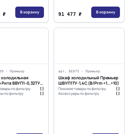
В корзину
В корзину
 ₽
91 477 ₽
39 · Премьер
арт. БЕ075 · Премьер
 холодильная
Шкаф холодильный Премьер
 Рита ВВУП1-0,32ТУ/
ШВУП1ТУ-1,4С (В/Prm +1...+10)
…+7)
овары по фильтру
Похожие товары по фильтру
[]
[]
ы по фильтру
Аксессуары по фильтру
[]
[]