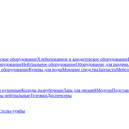
ское оборудование
Хлебопекарное и кондитерское оборудование
борудование
Нейтральное оборудование
Оборудование для раздачи
 оборудование
Кулеры для воды
Моющие средства
Запчасти
Мебел
 кухонные
Колоды разрубочные
Ларь для овощей
Модули
Подстав
ы нейтральные
Тележки
Диспенсеры
Столы-тумбы