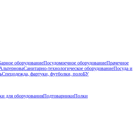
Барное оборудование
Посудомоечное оборудование
Прачечное
Альтернова
Санитарно-технологическое оборудование
Посуда и
ь
Спецодежда, фартуки, футболки, поло
БУ
ки для оборудования
Подтоварники
Полки