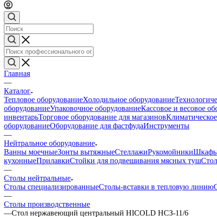
Главная
—
Каталог
Тепловое оборудование
Холодильное оборудование
Технологиче
оборудование
Упаковочное оборудование
Кассовое и весовое о
инвентарь
Торговое оборудование для магазинов
Климатическое
оборудование
Оборудование для фастфуда
Инструменты
—
Нейтральное оборудование
Ванны моечные
Зонты вытяжные
Стеллажи
Рукомойники
Шкафы
кухонные
Прилавки
Стойки для подвешивания мясных туш
Стол
—
Столы нейтральные
Столы специализированные
Столы-вставки в тепловую линию
—
Столы производственные
—
Стол нержавеющий центральный HICOLD НСЗ-11/6