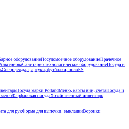
Барное оборудование
Посудомоечное оборудование
Прачечное
Альтернова
Санитарно-технологическое оборудование
Посуда и
ь
Спецодежда, фартуки, футболки, поло
БУ
нвентарь
Посуда марки Porland
Меню, карты вин, счета
Посуда и
е меню
Фарфоровая посуда
Хозяйственный инвентарь
та для рук
Форма для выпечки, выкладки
Воронки