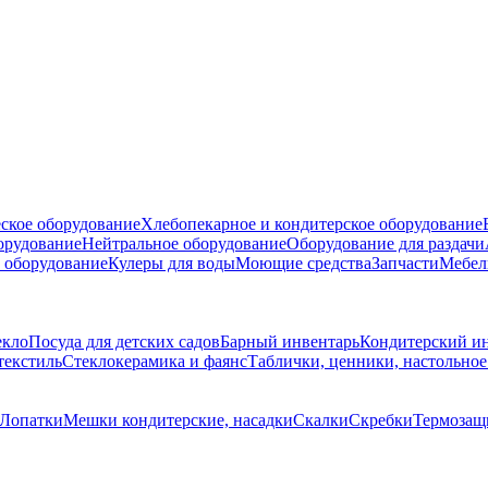
ское оборудование
Хлебопекарное и кондитерское оборудование
борудование
Нейтральное оборудование
Оборудование для раздачи
 оборудование
Кулеры для воды
Моющие средства
Запчасти
Мебел
екло
Посуда для детских садов
Барный инвентарь
Кондитерский и
текстиль
Стеклокерамика и фаянс
Таблички, ценники, настольно
Лопатки
Мешки кондитерские, насадки
Скалки
Скребки
Термозащи