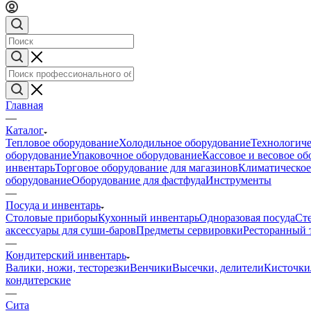
Главная
—
Каталог
Тепловое оборудование
Холодильное оборудование
Технологиче
оборудование
Упаковочное оборудование
Кассовое и весовое о
инвентарь
Торговое оборудование для магазинов
Климатическое
оборудование
Оборудование для фастфуда
Инструменты
—
Посуда и инвентарь
Столовые приборы
Кухонный инвентарь
Одноразовая посуда
Ст
аксессуары для суши-баров
Предметы сервировки
Ресторанный 
—
Кондитерский инвентарь
Валики, ножи, тесторезки
Венчики
Высечки, делители
Кисточки
кондитерские
—
Сита