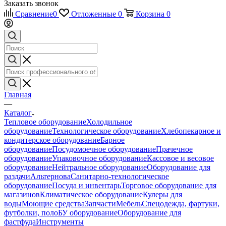
Заказать звонок
Сравнение
0
Отложенные
0
Корзина
0
Главная
—
Каталог
Тепловое оборудование
Холодильное
оборудование
Технологическое оборудование
Хлебопекарное и
кондитерское оборудование
Барное
оборудование
Посудомоечное оборудование
Прачечное
оборудование
Упаковочное оборудование
Кассовое и весовое
оборудование
Нейтральное оборудование
Оборудование для
раздачи
Альтернова
Санитарно-технологическое
оборудование
Посуда и инвентарь
Торговое оборудование для
магазинов
Климатическое оборудование
Кулеры для
воды
Моющие средства
Запчасти
Мебель
Спецодежда, фартуки,
футболки, поло
БУ оборудование
Оборудование для
фастфуда
Инструменты