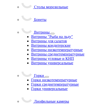
Столы морозильные
Бонеты
Витрины
Витрины "Рыба на льду"
Витрины для салатов
Витрины кондитерские
Витрины низкотемпературные
Витрины среднетемпературные
Витрины угловые и КНП
Витрины универсальные
Горки
Горки низкотемпературные
Горки среднетемпературные
Горки универсальные
Лиофильные камеры