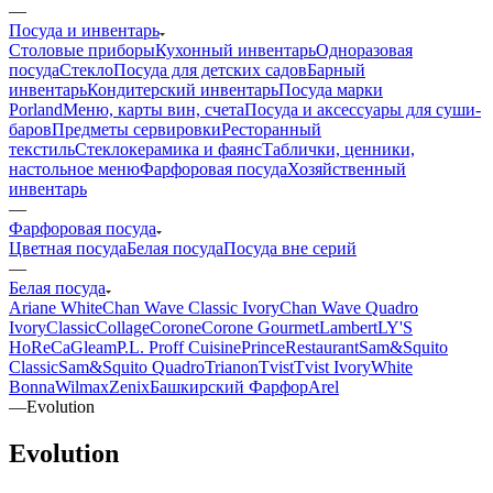
—
Посуда и инвентарь
Столовые приборы
Кухонный инвентарь
Одноразовая
посуда
Стекло
Посуда для детских садов
Барный
инвентарь
Кондитерский инвентарь
Посуда марки
Porland
Меню, карты вин, счета
Посуда и аксессуары для суши-
баров
Предметы сервировки
Ресторанный
текстиль
Стеклокерамика и фаянс
Таблички, ценники,
настольное меню
Фарфоровая посуда
Хозяйственный
инвентарь
—
Фарфоровая посуда
Цветная посуда
Белая посуда
Посуда вне серий
—
Белая посуда
Ariane White
Chan Wave Classic Ivory
Chan Wave Quadro
Ivory
Classic
Collage
Corone
Corone Gourmet
Lambert
LY'S
HoReCa
Gleam
P.L. Proff Cuisine
Prince
Restaurant
Sam&Squito
Classic
Sam&Squito Quadro
Trianon
Tvist
Tvist Ivory
White
Bonna
Wilmax
Zenix
Башкирский Фарфор
Arel
—
Evolution
Evolution